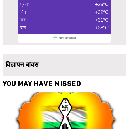
प्रातः
+29°C
दिन
+32°C
शाम
+31°C
रात
+28°C
आज का मौसम
विज्ञापन बॉक्स
YOU MAY HAVE MISSED