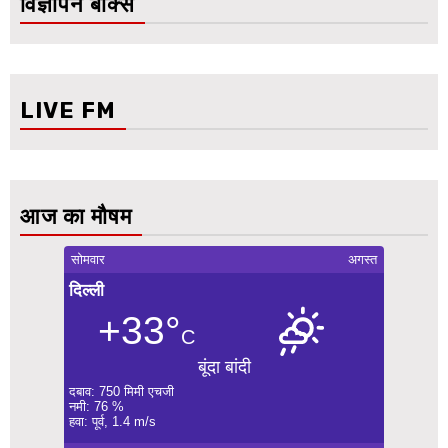
विज्ञापन बॉक्स
LIVE FM
आज का मौषम
सोमवार
अगस्त
दिल्ली
+33°
C
बूंदा बांदी
दबाव: 750 मिमी एचजी
नमी: 76 %
हवा: पूर्व, 1.4 m/s