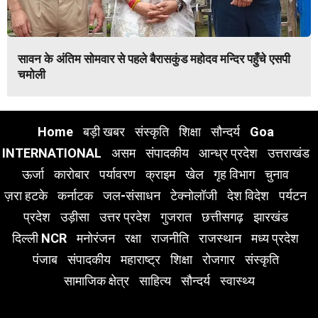
सावन के अंतिम सोमवार से पहले बैरासकुंड महोदव मन्दिर पहुँचे एसपी
चमोली
Home
बड़ी खबर
संस्कृति
शिक्षा
सौन्दर्य
Goa
INTERNATIONAL
असम
संपादकीय
आन्ध्र प्रदेश
उत्तराखंड
ऊर्जा
कारोबार
पर्यावरण
क्राइम
खेल
गृह विभाग
चुनाव
ज़रा हटके
कर्नाटक
जल-संसाधन
टेक्नोलॉजी
देश विदेश
पर्यटन
प्रदेश
उड़ीसा
उत्तर प्रदेश
गुजरात
छत्तीसगढ़
झारखंड
दिल्ली NCR
मनोरंजन
रक्षा
राजनीति
राजस्थान
मध्य प्रदेश
पंजाब
संपादकीय
महाराष्ट्र
शिक्षा
रोजगार
संस्कृति
सामाजिक क्षेत्र
साहित्य
सौन्दर्य
स्वास्थ्य