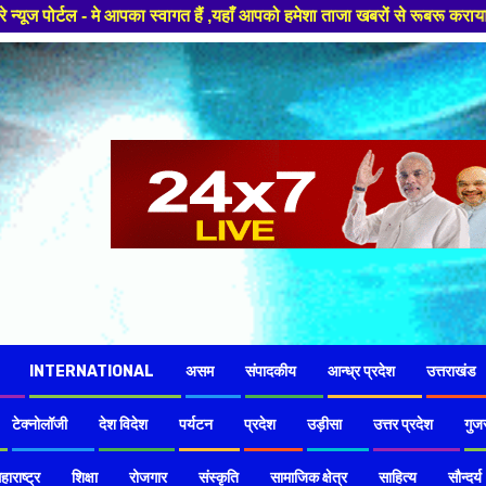
ैं ,यहाँ आपको हमेशा ताजा खबरों से रूबरू कराया जाएगा , खबर ओर विज्ञापन के ल
INTERNATIONAL
असम
संपादकीय
आन्ध्र प्रदेश
उत्तराखंड
टेक्नोलॉजी
देश विदेश
पर्यटन
प्रदेश
उड़ीसा
उत्तर प्रदेश
गुज
हाराष्ट्र
शिक्षा
रोजगार
संस्कृति
सामाजिक क्षेत्र
साहित्य
सौन्दर्य