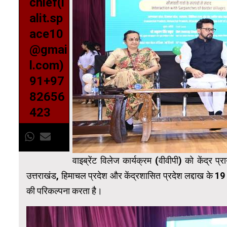
chief(l
alit.sp
ace10
@gmai
l.com)
91+97
82656
423
वाइब्रेंट विलेज कार्यक्रम (वीवीपी) को केंद्र 
उत्तराखंड, हिमाचल प्रदेश और केंद्रशासित प्रदेश लद्दाख के 19 जिल
की परिकल्पना करता है।