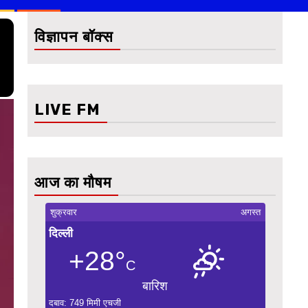
विज्ञापन बॉक्स
LIVE FM
आज का मौषम
शुक्रवार
अगस्त
दिल्ली
+28°
C
बारिश
दबाव: 749 मिमी एचजी