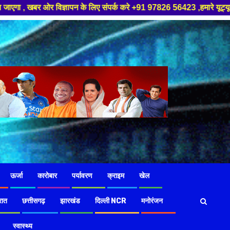
िए संपर्क करे +91 97826 56423 ,हमारे यूट्यूब चैनल को सबस्क्राइब करें, साथ म
ऊर्जा
कारोबार
पर्यावरण
क्राइम
खेल
रात
छत्तीसगढ़
झारखंड
दिल्ली NCR
मनोरंजन
स्वास्थ्य