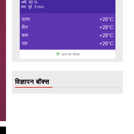
नमी: 90 %
हवा: पूर्व, 3 m/s
प्रातः
+26°C
दिन
+28°C
शाम
+28°C
रात
+26°C
आज का मौसम
विज्ञापन बॉक्स