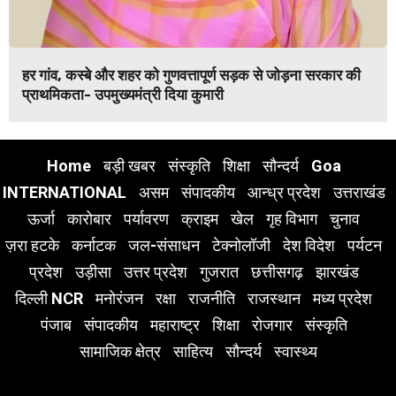
हर गांव, कस्बे और शहर को गुणवत्तापूर्ण सड़क से जोड़ना सरकार की
प्राथमिकता- उपमुख्यमंत्री दिया कुमारी
Home
बड़ी खबर
संस्कृति
शिक्षा
सौन्दर्य
Goa
INTERNATIONAL
असम
संपादकीय
आन्ध्र प्रदेश
उत्तराखंड
ऊर्जा
कारोबार
पर्यावरण
क्राइम
खेल
गृह विभाग
चुनाव
ज़रा हटके
कर्नाटक
जल-संसाधन
टेक्नोलॉजी
देश विदेश
पर्यटन
प्रदेश
उड़ीसा
उत्तर प्रदेश
गुजरात
छत्तीसगढ़
झारखंड
दिल्ली NCR
मनोरंजन
रक्षा
राजनीति
राजस्थान
मध्य प्रदेश
पंजाब
संपादकीय
महाराष्ट्र
शिक्षा
रोजगार
संस्कृति
सामाजिक क्षेत्र
साहित्य
सौन्दर्य
स्वास्थ्य