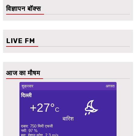
विज्ञापन बॉक्स
LIVE FM
आज का मौषम
शुक्रवार
अगस्त
दिल्ली
+27°
C
बारिश
दबाव: 750 मिमी एचजी
नमी: 97 %
हवा: ईशान कोण, 2.3 m/s