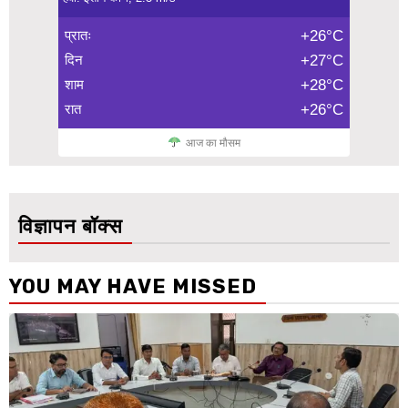
प्रातः
+26°C
दिन
+27°C
शाम
+28°C
रात
+26°C
आज का मौसम
विज्ञापन बॉक्स
YOU MAY HAVE MISSED