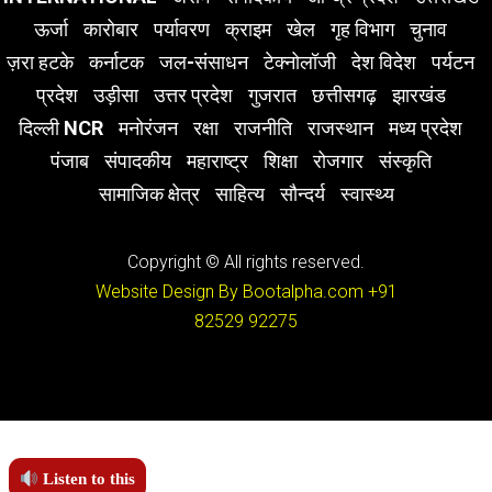
ऊर्जा
कारोबार
पर्यावरण
क्राइम
खेल
गृह विभाग
चुनाव
ज़रा हटके
कर्नाटक
जल-संसाधन
टेक्नोलॉजी
देश विदेश
पर्यटन
प्रदेश
उड़ीसा
उत्तर प्रदेश
गुजरात
छत्तीसगढ़
झारखंड
दिल्ली NCR
मनोरंजन
रक्षा
राजनीति
राजस्थान
मध्य प्रदेश
पंजाब
संपादकीय
महाराष्ट्र
शिक्षा
रोजगार
संस्कृति
सामाजिक क्षेत्र
साहित्य
सौन्दर्य
स्वास्थ्य
Copyright © All rights reserved.
Website Design By Bootalpha.com
+91
82529 92275
Listen to this