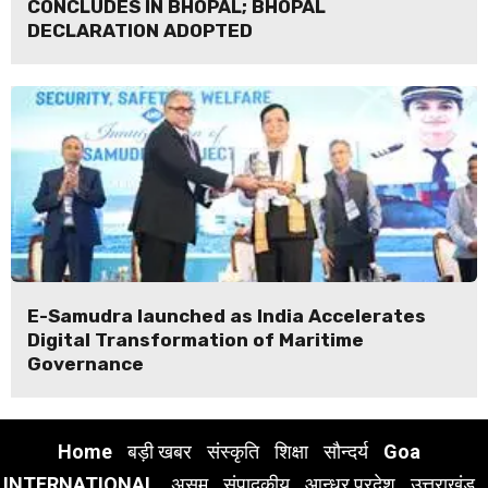
CONCLUDES IN BHOPAL; BHOPAL
DECLARATION ADOPTED
E-Samudra launched as India Accelerates
Digital Transformation of Maritime
Governance
Home
बड़ी खबर
संस्कृति
शिक्षा
सौन्दर्य
Goa
INTERNATIONAL
असम
संपादकीय
आन्ध्र प्रदेश
उत्तराखंड