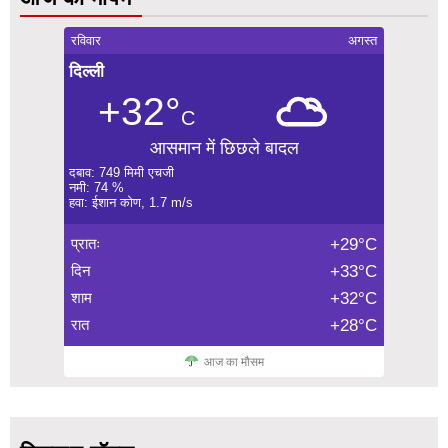
रविवार
अगस्त
दिल्ली
+32°
C
आसमान में छिछले बादल
दबाव: 749 मिमी एचजी
नमी: 74 %
हवा: ईशान कोण, 1.7 m/s
प्रातः
+29°C
दिन
+33°C
शाम
+32°C
रात
+28°C
आज का मौसम