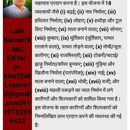
सहायता प्रदान करना है। इस योजना में 18
व्यवसायों जैसे (i) बढ़ई; (ii) नाव निर्माता; (iii)
हथियार निर्माता; (iv) लोहार; (v) हथौड़ा और टूल
किट निर्माता; (vi) ताला बनाने वाला; (vii) सोनार;
Lalit
(viii) कुम्हार; (ix) मूर्तिकार (मूर्तिकार, पत्थर
Kumar(R
तराशने वाला), पत्थर तोड़ने वाला; (x) मोची/जूता
aju)
कारीगर; (xi) राजमिस्त्री; (xii) टोकरी/चटाई/
Editor-
झाड़ू निर्माता/कॉयर बुनकर; (xiii) गुड़िया और
in-
खिलौना निर्माता (पारंपरिक); (xiv) नाई; (xv)
chief(lali
माला बनाने वाला; (xvi) धोबी; (xvii) दर्जी; और
t.space1
(xviii) मछली पकड़ने का जाल निर्माण में लगे
0@gmail
कारीगरों और शिल्पकारों को शामिल किया गया है।
.com)91
इस योजना के तहत कारीगरों और शिल्पकारों को
+978265
निम्नलिखित लाभ प्रदान करने की व्यवस्था की गई
6423
है: