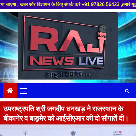
विज्ञापन के लिए संपर्क करे +91 97826 56423 ,हमारे यूट्यूब चैनल को सबस्क्राइ
Skip
to
content
Primary
Menu
उपराष्ट्रपति श्री जगदीप धनखड़ ने राजस्थान के
बीकानेर व बाड़मेर को आईसीएआर की दो सौगातें दी।