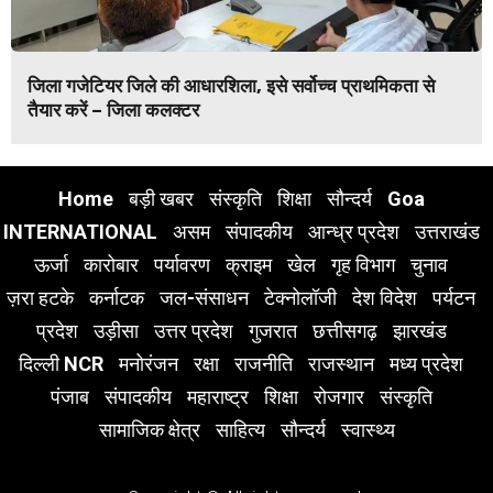
जिला गजेटियर जिले की आधारशिला, इसे सर्वोच्च प्राथमिकता से
तैयार करें – जिला कलक्टर
Home
बड़ी खबर
संस्कृति
शिक्षा
सौन्दर्य
Goa
INTERNATIONAL
असम
संपादकीय
आन्ध्र प्रदेश
उत्तराखंड
ऊर्जा
कारोबार
पर्यावरण
क्राइम
खेल
गृह विभाग
चुनाव
ज़रा हटके
कर्नाटक
जल-संसाधन
टेक्नोलॉजी
देश विदेश
पर्यटन
प्रदेश
उड़ीसा
उत्तर प्रदेश
गुजरात
छत्तीसगढ़
झारखंड
दिल्ली NCR
मनोरंजन
रक्षा
राजनीति
राजस्थान
मध्य प्रदेश
पंजाब
संपादकीय
महाराष्ट्र
शिक्षा
रोजगार
संस्कृति
सामाजिक क्षेत्र
साहित्य
सौन्दर्य
स्वास्थ्य