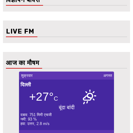
LIVE FM
आज का मौषम
शुक्रवार
अगस्त
दिल्ली
+27°
C
बूंदा बांदी
दबाव: 751 मिमी एचजी
नमी: 93 %
हवा: उत्तर, 2.8 m/s