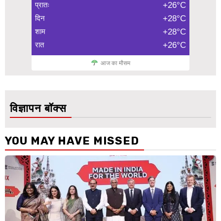
प्रातः
+26°C
दिन
+28°C
शाम
+28°C
रात
+26°C
आज का मौसम
विज्ञापन बॉक्स
YOU MAY HAVE MISSED