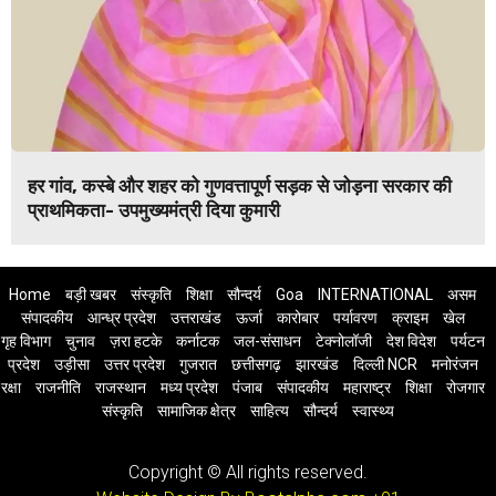
हर गांव, कस्बे और शहर को गुणवत्तापूर्ण सड़क से जोड़ना सरकार की
प्राथमिकता- उपमुख्यमंत्री दिया कुमारी
Home
बड़ी खबर
संस्कृति
शिक्षा
सौन्दर्य
Goa
INTERNATIONAL
असम
संपादकीय
आन्ध्र प्रदेश
उत्तराखंड
ऊर्जा
कारोबार
पर्यावरण
क्राइम
खेल
गृह विभाग
चुनाव
ज़रा हटके
कर्नाटक
जल-संसाधन
टेक्नोलॉजी
देश विदेश
पर्यटन
प्रदेश
उड़ीसा
उत्तर प्रदेश
गुजरात
छत्तीसगढ़
झारखंड
दिल्ली NCR
मनोरंजन
रक्षा
राजनीति
राजस्थान
मध्य प्रदेश
पंजाब
संपादकीय
महाराष्ट्र
शिक्षा
रोजगार
संस्कृति
सामाजिक क्षेत्र
साहित्य
सौन्दर्य
स्वास्थ्य
Copyright © All rights reserved.