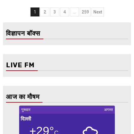
Posts
1
2
3
4
…
259
Next
navigation
विज्ञापन बॉक्स
LIVE FM
आज का मौषम
गुरूवार
अगस्त
दिल्ली
+29°
C