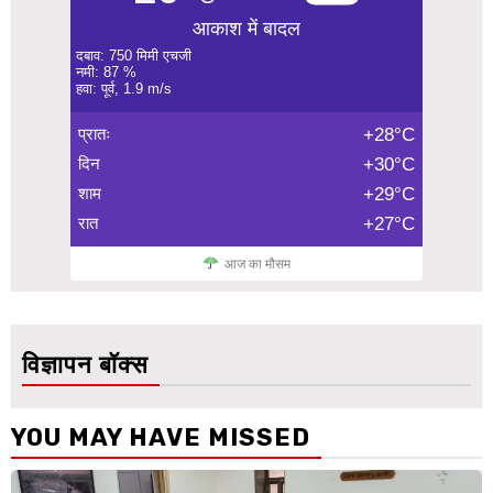
आकाश में बादल
दबाव: 750 मिमी एचजी
नमी: 87 %
हवा: पूर्व, 1.9 m/s
प्रातः
+28°C
दिन
+30°C
शाम
+29°C
रात
+27°C
आज का मौसम
विज्ञापन बॉक्स
YOU MAY HAVE MISSED