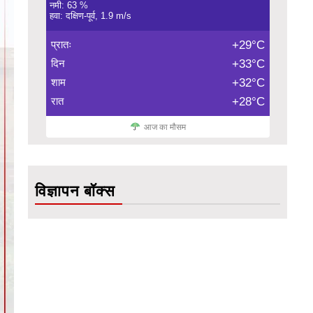
नमी: 63 %
हवा: दक्षिण-पूर्व, 1.9 m/s
प्रातः
+29°C
दिन
+33°C
शाम
+32°C
रात
+28°C
आज का मौसम
विज्ञापन बॉक्स