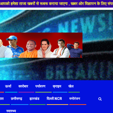
ूबरू कराया जाएगा , खबर ओर विज्ञापन के लिए संपर्क करे +91 97826 56423 ,हमारे
ऊर्जा
कारोबार
पर्यावरण
क्राइम
खेल
रात
छत्तीसगढ़
झारखंड
दिल्ली NCR
मनोरंजन
स्वास्थ्य