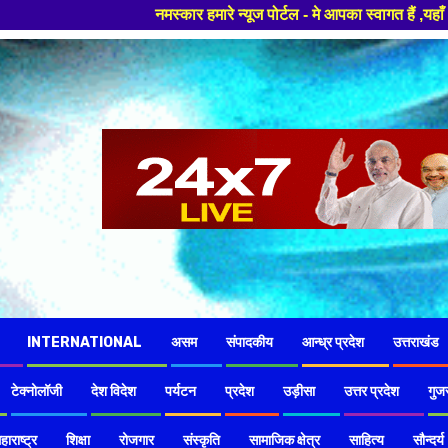
र हमारे न्यूज पोर्टल - मे आपका स्वागत हैं ,यहाँ आपको हमेशा ताजा खबरों से र
INTERNATIONAL
असम
संपादकीय
आन्ध्र प्रदेश
उत्तराखंड
टेक्नोलॉजी
देश विदेश
पर्यटन
प्रदेश
उड़ीसा
उत्तर प्रदेश
गुज
हाराष्ट्र
शिक्षा
रोजगार
संस्कृति
सामाजिक क्षेत्र
साहित्य
सौन्दर्य