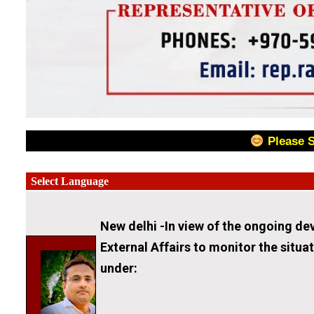
Please 
New delhi -In view of the ongoing de
External Affairs to monitor the situ
under: