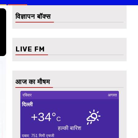
विज्ञापन बॉक्स
LIVE FM
आज का मौषम
रविवार
अगस्त
दिल्ली
+34°
C
हल्की बारिश
दबाव: 751 मिमी एचजी