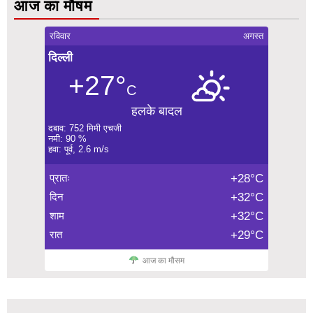
आज का मौषम
रविवार
अगस्त
दिल्ली
+27°
C
हलके बादल
दबाव: 752 मिमी एचजी
नमी: 90 %
हवा: पूर्व, 2.6 m/s
प्रातः
+28°C
दिन
+32°C
शाम
+32°C
रात
+29°C
आज का मौसम