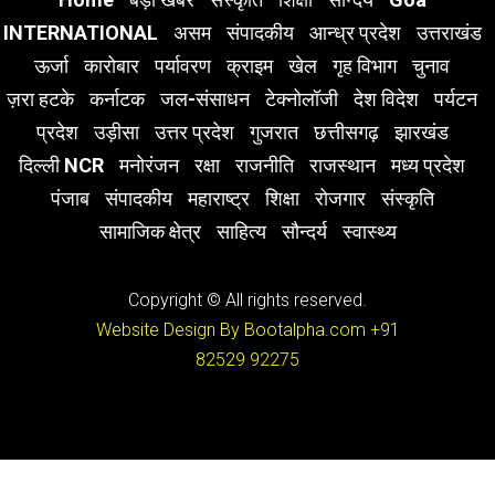
INTERNATIONAL
असम
संपादकीय
आन्ध्र प्रदेश
उत्तराखंड
ऊर्जा
कारोबार
पर्यावरण
क्राइम
खेल
गृह विभाग
चुनाव
ज़रा हटके
कर्नाटक
जल-संसाधन
टेक्नोलॉजी
देश विदेश
पर्यटन
प्रदेश
उड़ीसा
उत्तर प्रदेश
गुजरात
छत्तीसगढ़
झारखंड
दिल्ली NCR
मनोरंजन
रक्षा
राजनीति
राजस्थान
मध्य प्रदेश
पंजाब
संपादकीय
महाराष्ट्र
शिक्षा
रोजगार
संस्कृति
सामाजिक क्षेत्र
साहित्य
सौन्दर्य
स्वास्थ्य
Copyright © All rights reserved.
Website Design By Bootalpha.com
+91
82529 92275