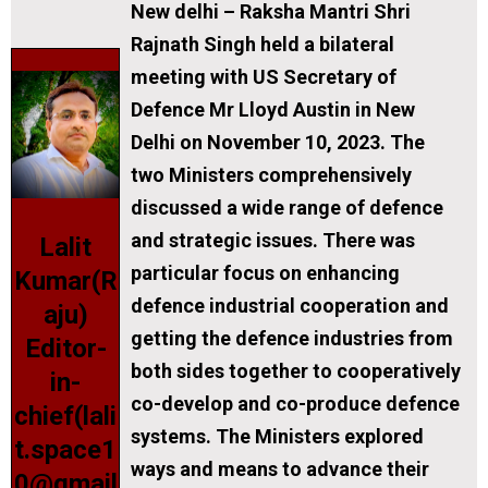
New delhi – Raksha Mantri Shri
Rajnath Singh held a bilateral
meeting with US Secretary of
Defence Mr Lloyd Austin in New
Delhi on November 10, 2023. The
two Ministers comprehensively
discussed a wide range of defence
and strategic issues. There was
Lalit
particular focus on enhancing
Kumar(R
defence industrial cooperation and
aju)
getting the defence industries from
Editor-
both sides together to cooperatively
in-
co-develop and co-produce defence
chief(lali
systems. The Ministers explored
t.space1
ways and means to advance their
0@gmail