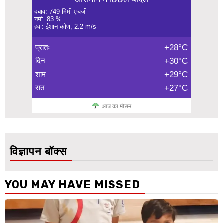
दबाव: 749 मिमी एचजी
नमी: 83 %
हवा: ईशान कोण, 2.2 m/s
प्रातः
+28°C
दिन
+30°C
शाम
+29°C
रात
+27°C
आज का मौसम
विज्ञापन बॉक्स
YOU MAY HAVE MISSED