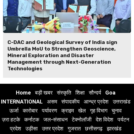
C-DAC and Geological Survey of India sign
Umbrella MoU to Strengthen Geoscience,
Mineral Exploration and Disaster
Management through Next-Generation
Technologies
Home
बड़ी खबर
संस्कृति
शिक्षा
सौन्दर्य
Goa
INTERNATIONAL
असम
संपादकीय
आन्ध्र प्रदेश
उत्तराखंड
ऊर्जा
कारोबार
पर्यावरण
क्राइम
खेल
गृह विभाग
चुनाव
ज़रा हटके
कर्नाटक
जल-संसाधन
टेक्नोलॉजी
देश विदेश
पर्यटन
प्रदेश
उड़ीसा
उत्तर प्रदेश
गुजरात
छत्तीसगढ़
झारखंड