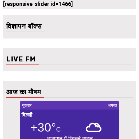
[responsive-slider id=1466]
विज्ञापन बॉक्स
LIVE FM
आज का मौषम
गुरूवार
अगस्त
दिल्ली
+30°
C
आसमान में छिछले बादल