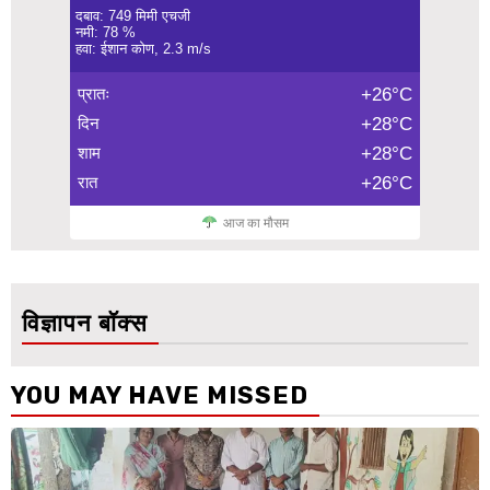
दबाव: 749 मिमी एचजी
नमी: 78 %
हवा: ईशान कोण, 2.3 m/s
प्रातः
+26°C
दिन
+28°C
शाम
+28°C
रात
+26°C
आज का मौसम
विज्ञापन बॉक्स
YOU MAY HAVE MISSED