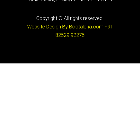
Copyright © All rights reserved.
Website Design By Bootalpha.com
+91
82529 92275