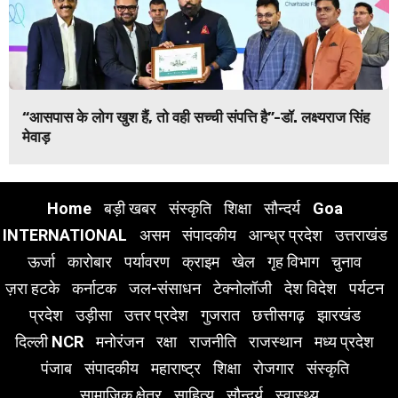
“आसपास के लोग खुश हैं, तो वही सच्ची संपत्ति है”-डॉ. लक्ष्यराज सिंह
मेवाड़
Home
बड़ी खबर
संस्कृति
शिक्षा
सौन्दर्य
Goa
INTERNATIONAL
असम
संपादकीय
आन्ध्र प्रदेश
उत्तराखंड
ऊर्जा
कारोबार
पर्यावरण
क्राइम
खेल
गृह विभाग
चुनाव
ज़रा हटके
कर्नाटक
जल-संसाधन
टेक्नोलॉजी
देश विदेश
पर्यटन
प्रदेश
उड़ीसा
उत्तर प्रदेश
गुजरात
छत्तीसगढ़
झारखंड
दिल्ली NCR
मनोरंजन
रक्षा
राजनीति
राजस्थान
मध्य प्रदेश
पंजाब
संपादकीय
महाराष्ट्र
शिक्षा
रोजगार
संस्कृति
सामाजिक क्षेत्र
साहित्य
सौन्दर्य
स्वास्थ्य