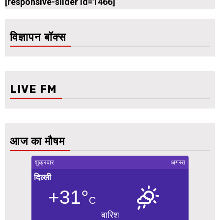
[responsive-slider id=1466]
विज्ञापन बॉक्स
LIVE FM
आज का मौषम
शुक्रवार
अगस्त
दिल्ली
+31°
C
बारिश