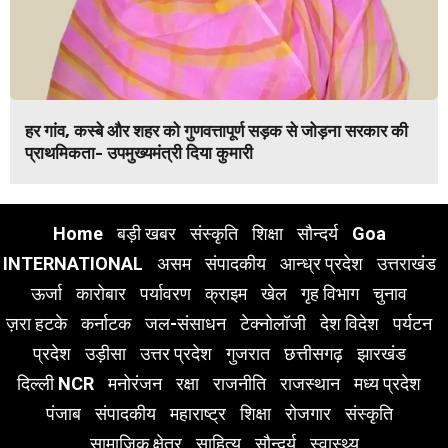
हर गांव, कस्बे और शहर को गुणवत्तापूर्ण सड़क से जोड़ना सरकार की
प्राथमिकता- उपमुख्यमंत्री दिया कुमारी
Home
बड़ी खबर
संस्कृति
शिक्षा
सौन्दर्य
Goa
INTERNATIONAL
असम
संपादकीय
आन्ध्र प्रदेश
उत्तराखंड
ऊर्जा
कारोबार
पर्यावरण
क्राइम
खेल
गृह विभाग
चुनाव
ज़रा हटके
कर्नाटक
जल-संसाधन
टेक्नोलॉजी
देश विदेश
पर्यटन
प्रदेश
उड़ीसा
उत्तर प्रदेश
गुजरात
छत्तीसगढ़
झारखंड
दिल्ली NCR
मनोरंजन
रक्षा
राजनीति
राजस्थान
मध्य प्रदेश
पंजाब
संपादकीय
महाराष्ट्र
शिक्षा
रोजगार
संस्कृति
सामाजिक क्षेत्र
साहित्य
सौन्दर्य
स्वास्थ्य