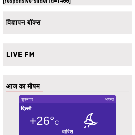
[responsive-slider id=1466]
विज्ञापन बॉक्स
LIVE FM
आज का मौषम
शुक्रवार
अगस्त
दिल्ली
+26°
C
बारिश