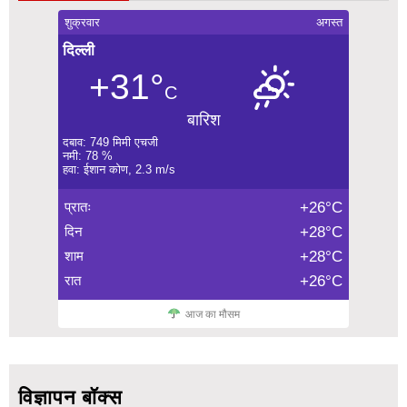
शुक्रवार
अगस्त
दिल्ली
+31°
C
बारिश
दबाव: 749 मिमी एचजी
नमी: 78 %
हवा: ईशान कोण, 2.3 m/s
प्रातः
+26°C
दिन
+28°C
शाम
+28°C
रात
+26°C
आज का मौसम
विज्ञापन बॉक्स