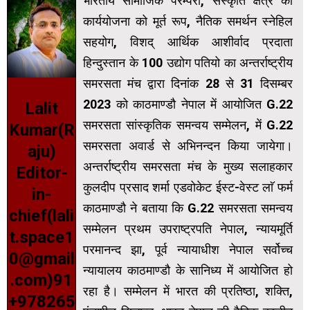
भारतीय सामाजिक परम्परा, संस्कृति क्षैत्र की
कार्ययोजना को मूर्त रूप, नैतिक समर्थन स्नेहिल
सहयोग, विशद् आर्थिक आशीर्वाद प्रदाता
हिन्दुस्तान के 100 उद्योग पतियो का अन्तर्राष्ट्रीय
समरसता मंच द्वारा दिनांक 28 से 31 दिसम्बर
2023 को काठमाण्डौ नेपाल में आयोजित G.22
Lalit
समरसता सांस्कृतिक समन्वय सम्मेलन, में G.22
Kumar(R
समरसता अवार्ड से अभिनन्दन किया जायेगा।
aju)
अन्तर्राष्ट्रीय समरसता मंच के मुख्य सलाहकार
Editor-
कुलदीप प्रसाद शर्मा एडवोकेट ईस्ट-वेस्ट लाॅ फर्म
in-
काठमाण्डौ ने बताया कि G.22 समरसता समन्वय
chief(lali
सम्मेलन प्रथम उपराष्ट्रपति नेपाल, न्यायमूर्ति
t.space1
परमानन्द झा, पूर्व न्यायाधीश नेपाल सर्वोच्च
0@gmail
न्यायालय काठमाण्डौ के सानिध्य में आयोजित हो
.com)91
रहा है। सम्मेलन में भारत की प्रतिष्ठा, शक्ति,
+978265