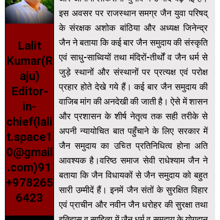
इस अवसर पर राजस्थान समग्र जैन युवा परिषद्
के संरक्षक अशोक बांठिया और अध्यक्ष जिनेन्द्र
जैन ने बताया कि कई बार जैन समुदाय की संस्कृति
Lalit
एवं साधु-साध्वियों तथा मंदिरों-तीर्थों व जैन धर्म से
Kumar(R
जुड़े स्थानों और संस्थानों पर प्रत्यक्ष एवं परोक्ष
aju)
प्रहार होते देखे गये हैं। कई बार जैन समुदाय की
Editor-
वाजिब मांग की अनदेखी की जाती है। ऐसे में शासन
in-
और प्रशासन के शीर्ष नेतृत्व तक सही तरीके से
chief(lali
अपनी न्यायोचित बात पहुँचाने के लिए सरकार में
t.space1
जैन समुदाय का उचित प्रतिनिधित्व होना अति
0@gmail
आवश्यक है।वरिष्ठ समाज सेवी राधेश्याम जैन ने
.com)91
बताया कि जैन विधायकों से जैन समुदाय को बहुत
+978265
सारी उम्मीदें हैं। इनमें जैन संतों के सुरक्षित विहार
6423
एवं प्राचीन और नवीन जैन धरोहर की सुरक्षा तथा
इतिहास व साहित्य में जैन धर्म व समुदाय के योगदान