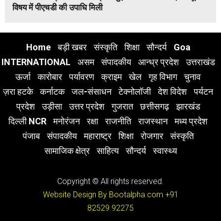
विषय में पीएचडी की उपाधि मिली
Home
बड़ी खबर
संस्कृति
शिक्षा
सौन्दर्य
Goa
INTERNATIONAL
असम
संपादकीय
आन्ध्र प्रदेश
उत्तराखंड
ऊर्जा
कारोबार
पर्यावरण
क्राइम
खेल
गृह विभाग
चुनाव
ज़रा हटके
कर्नाटक
जल-संसाधन
टेक्नोलॉजी
देश विदेश
पर्यटन
प्रदेश
उड़ीसा
उत्तर प्रदेश
गुजरात
छत्तीसगढ़
झारखंड
दिल्ली NCR
मनोरंजन
रक्षा
राजनीति
राजस्थान
मध्य प्रदेश
पंजाब
संपादकीय
महाराष्ट्र
शिक्षा
रोजगार
संस्कृति
सामाजिक क्षेत्र
साहित्य
सौन्दर्य
स्वास्थ्य
Copyright © All rights reserved.
Website Design By Bootalpha.com
+91
82529 92275