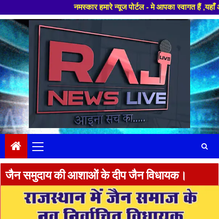
नमस्कार हमारे न्यूज पोर्टल - मे आपका स्वागत हैं ,यहाँ आपको हमेशा ताज
Skip
to
content
Primary
Menu
जैन समुदाय की आशाओं के दीप जैन विधायक।