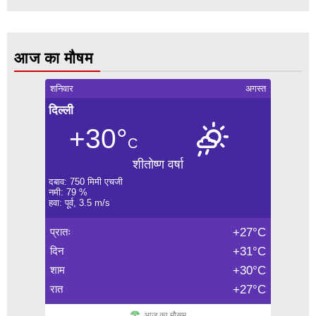
आज का मौषम
शनिवार
अगस्त
दिल्ली
+30°
C
शीतोष्ण वर्षा
दबाव: 750 मिमी एचजी
नमी: 79 %
हवा: पूर्व, 3.5 m/s
प्रातः
+27°C
दिन
+31°C
शाम
+30°C
रात
+27°C
आज का मौसम