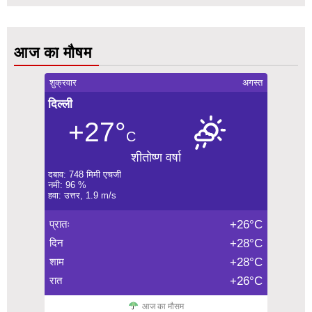
आज का मौषम
शुक्रवार
अगस्त
दिल्ली
+27°
C
शीतोष्ण वर्षा
दबाव: 748 मिमी एचजी
नमी: 96 %
हवा: उत्तर, 1.9 m/s
प्रातः
+26°C
दिन
+28°C
शाम
+28°C
रात
+26°C
आज का मौसम