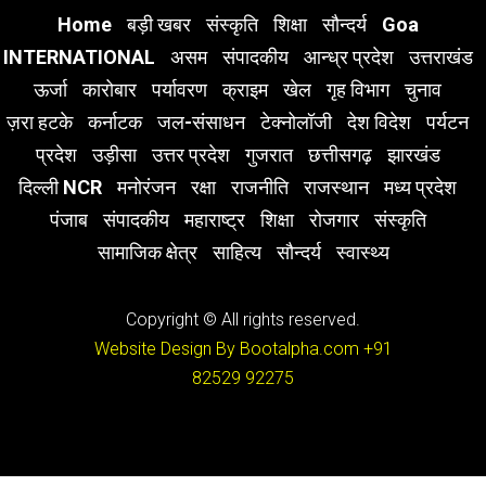
Home
बड़ी खबर
संस्कृति
शिक्षा
सौन्दर्य
Goa
INTERNATIONAL
असम
संपादकीय
आन्ध्र प्रदेश
उत्तराखंड
ऊर्जा
कारोबार
पर्यावरण
क्राइम
खेल
गृह विभाग
चुनाव
ज़रा हटके
कर्नाटक
जल-संसाधन
टेक्नोलॉजी
देश विदेश
पर्यटन
प्रदेश
उड़ीसा
उत्तर प्रदेश
गुजरात
छत्तीसगढ़
झारखंड
दिल्ली NCR
मनोरंजन
रक्षा
राजनीति
राजस्थान
मध्य प्रदेश
पंजाब
संपादकीय
महाराष्ट्र
शिक्षा
रोजगार
संस्कृति
सामाजिक क्षेत्र
साहित्य
सौन्दर्य
स्वास्थ्य
Copyright © All rights reserved.
Website Design By Bootalpha.com
+91
82529 92275