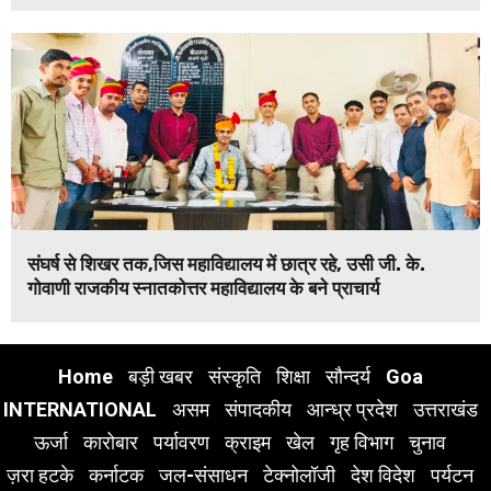
संघर्ष से शिखर तक,जिस महाविद्यालय में छात्र रहे, उसी जी. के.
गोवाणी राजकीय स्नातकोत्तर महाविद्यालय के बने प्राचार्य
Home
बड़ी खबर
संस्कृति
शिक्षा
सौन्दर्य
Goa
INTERNATIONAL
असम
संपादकीय
आन्ध्र प्रदेश
उत्तराखंड
ऊर्जा
कारोबार
पर्यावरण
क्राइम
खेल
गृह विभाग
चुनाव
ज़रा हटके
कर्नाटक
जल-संसाधन
टेक्नोलॉजी
देश विदेश
पर्यटन