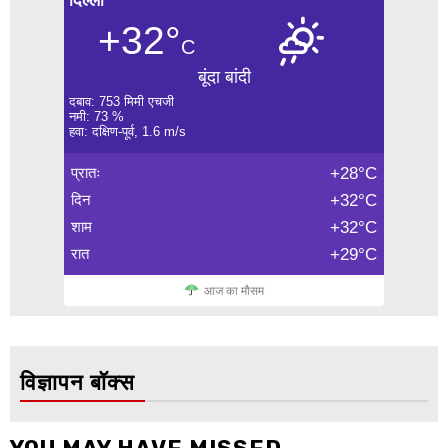
दिल्ली
+32°
C
बूंदा बांदी
दबाव: 753 मिमी एचजी
नमी: 73 %
हवा: दक्षिण-पूर्व, 1.6 m/s
प्रातः
+28°C
दिन
+32°C
शाम
+32°C
रात
+29°C
आज का मौसम
विज्ञापन बॉक्स