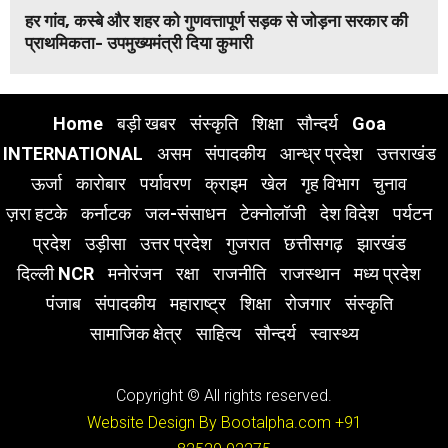
हर गांव, कस्बे और शहर को गुणवत्तापूर्ण सड़क से जोड़ना सरकार की
प्राथमिकता- उपमुख्यमंत्री दिया कुमारी
Home
बड़ी खबर
संस्कृति
शिक्षा
सौन्दर्य
Goa
INTERNATIONAL
असम
संपादकीय
आन्ध्र प्रदेश
उत्तराखंड
ऊर्जा
कारोबार
पर्यावरण
क्राइम
खेल
गृह विभाग
चुनाव
ज़रा हटके
कर्नाटक
जल-संसाधन
टेक्नोलॉजी
देश विदेश
पर्यटन
प्रदेश
उड़ीसा
उत्तर प्रदेश
गुजरात
छत्तीसगढ़
झारखंड
दिल्ली NCR
मनोरंजन
रक्षा
राजनीति
राजस्थान
मध्य प्रदेश
पंजाब
संपादकीय
महाराष्ट्र
शिक्षा
रोजगार
संस्कृति
सामाजिक क्षेत्र
साहित्य
सौन्दर्य
स्वास्थ्य
Copyright © All rights reserved.
Website Design By Bootalpha.com
+91