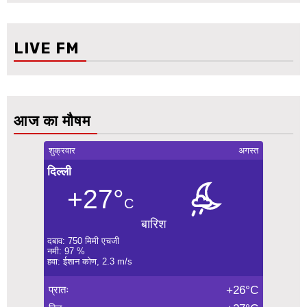
LIVE FM
आज का मौषम
शुक्रवार
अगस्त
दिल्ली
+27°
C
बारिश
दबाव: 750 मिमी एचजी
नमी: 97 %
हवा: ईशान कोण, 2.3 m/s
प्रातः
+26°C