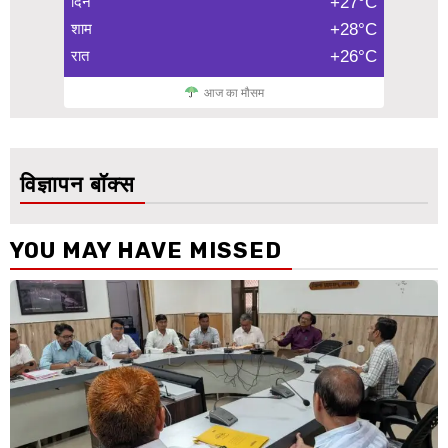
दिन
+27°C
शाम
+28°C
रात
+26°C
आज का मौसम
विज्ञापन बॉक्स
YOU MAY HAVE MISSED