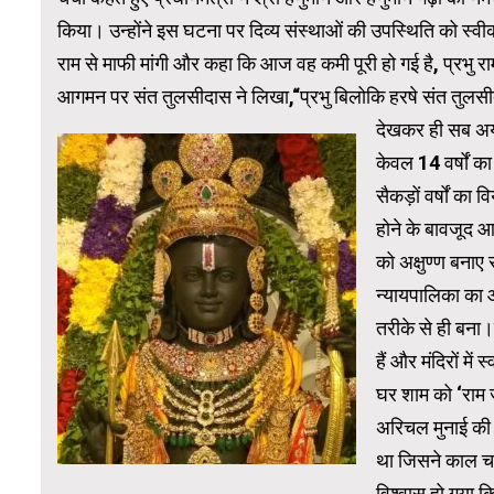
किया। उन्होंने इस घटना पर दिव्य संस्थाओं की उपस्थिति को स्वीका
राम से माफी मांगी और कहा कि आज वह कमी पूरी हो गई है, प्रभु राम निश
आगमन पर संत तुलसीदास ने लिखा,“प्रभु बिलोकि हरषे संत तुल
देखकर ही सब अयो
केवल 14 वर्षों क
सैकड़ों वर्षों का
होने के बावजूद आ
को अक्षुण्ण बनाए
न्यायपालिका का आभ
तरीके से ही बना।प
हैं और मंदिरों म
घर शाम को ‘राम ज्
अरिचल मुनाई की 
था जिसने काल चक्
विश्वास हो गया 