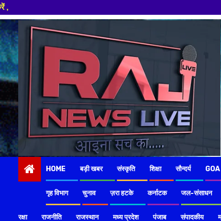
Skip
to
content
HOME
बड़ी खबर
संस्कृति
शिक्षा
सौन्दर्य
GOA
गृह विभाग
चुनाव
ज़रा हटके
कर्नाटक
जल-संसाधन
रक्षा
राजनीति
राजस्थान
मध्य प्रदेश
पंजाब
संपादकीय
म