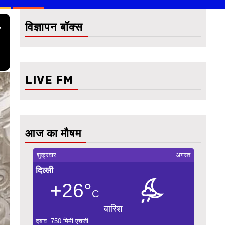
विज्ञापन बॉक्स
LIVE FM
आज का मौषम
शुक्रवार
अगस्त
दिल्ली
+26°
C
बारिश
दबाव: 750 मिमी एचजी