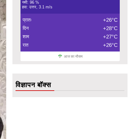
नमी: 96 %
हवा: उत्तर, 3.1 m/s
प्रातः
+26°C
दिन
+28°C
शाम
+27°C
रात
+26°C
आज का मौसम
विज्ञापन बॉक्स