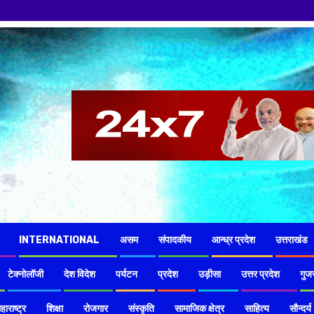
INTERNATIONAL
असम
संपादकीय
आन्ध्र प्रदेश
उत्तराखंड
टेक्नोलॉजी
देश विदेश
पर्यटन
प्रदेश
उड़ीसा
उत्तर प्रदेश
गुज
हाराष्ट्र
शिक्षा
रोजगार
संस्कृति
सामाजिक क्षेत्र
साहित्य
सौन्दर्य