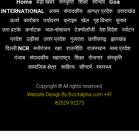
Home
बड़ी खबर
संस्कृति
शिक्षा
सौन्दर्य
Goa
INTERNATIONAL
असम
संपादकीय
आन्ध्र प्रदेश
उत्तराखंड
ऊर्जा
कारोबार
पर्यावरण
क्राइम
खेल
गृह विभाग
चुनाव
ज़रा हटके
कर्नाटक
जल-संसाधन
टेक्नोलॉजी
देश विदेश
पर्यटन
प्रदेश
उड़ीसा
उत्तर प्रदेश
गुजरात
छत्तीसगढ़
झारखंड
दिल्ली NCR
मनोरंजन
रक्षा
राजनीति
राजस्थान
मध्य प्रदेश
पंजाब
संपादकीय
महाराष्ट्र
शिक्षा
रोजगार
संस्कृति
सामाजिक क्षेत्र
साहित्य
सौन्दर्य
स्वास्थ्य
Copyright © All rights reserved.
Website Design By Bootalpha.com
+91
82529 92275