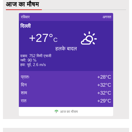
आज का मौषम
रविवार
अगस्त
दिल्ली
+27°
C
हलके बादल
दबाव: 752 मिमी एचजी
नमी: 90 %
हवा: पूर्व, 2.6 m/s
प्रातः
+28°C
दिन
+32°C
शाम
+32°C
रात
+29°C
आज का मौसम