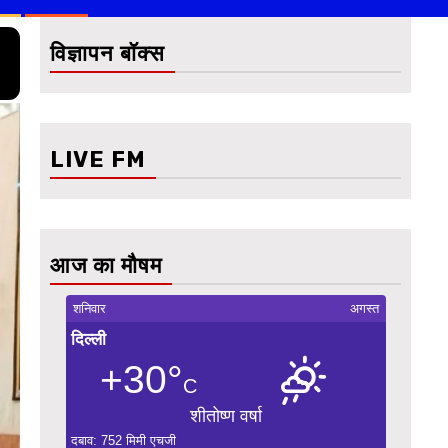
विज्ञापन बॉक्स
LIVE FM
आज का मौषम
शनिवार
अगस्त
दिल्ली
+30°
C
शीतोष्ण वर्षा
दबाव: 752 मिमी एचजी