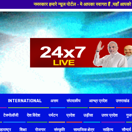
 न्यूज पोर्टल - मे आपका स्वागत हैं ,यहाँ आपको हमेशा ताजा खबरों से रूबरू कर
INTERNATIONAL
असम
संपादकीय
आन्ध्र प्रदेश
उत्तराखंड
टेक्नोलॉजी
देश विदेश
पर्यटन
प्रदेश
उड़ीसा
उत्तर प्रदेश
गुज
हाराष्ट्र
शिक्षा
रोजगार
संस्कृति
सामाजिक क्षेत्र
साहित्य
सौन्दर्य