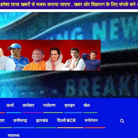
ाया जाएगा , खबर ओर विज्ञापन के लिए संपर्क करे +91 97826 56423 ,हमारे यूट्यू
ऊर्जा
कारोबार
पर्यावरण
क्राइम
खेल
रात
छत्तीसगढ़
झारखंड
दिल्ली NCR
मनोरंजन
स्वास्थ्य