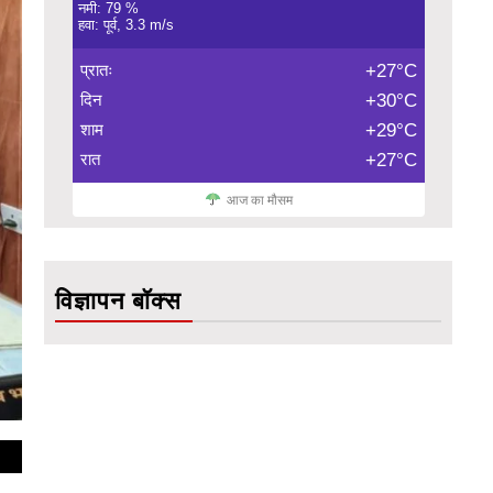
नमी: 79 %
हवा: पूर्व, 3.3 m/s
प्रातः
+27°C
दिन
+30°C
शाम
+29°C
रात
+27°C
आज का मौसम
विज्ञापन बॉक्स