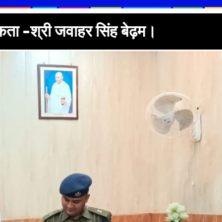
कता -श्री जवाहर सिंह बेढ़म।