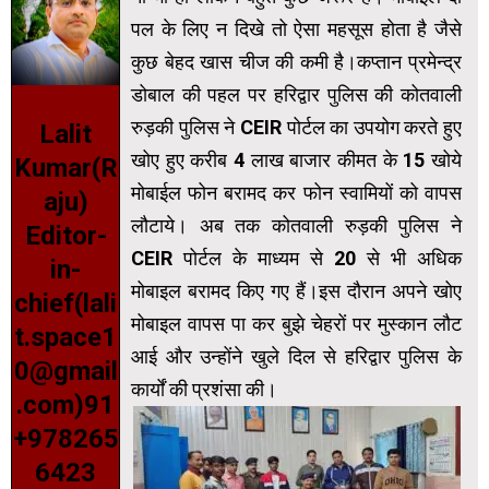
पल के लिए न दिखे तो ऐसा महसूस होता है जैसे
कुछ बेहद खास चीज की कमी है।कप्तान प्रमेन्द्र
डोबाल की पहल पर हरिद्वार पुलिस की कोतवाली
रुड़की पुलिस ने CEIR पोर्टल का उपयोग करते हुए
Lalit
खोए हुए करीब 4 लाख बाजार कीमत के 15 खोये
Kumar(R
मोबाईल फोन बरामद कर फोन स्वामियों को वापस
aju)
लौटाये। अब तक कोतवाली रुड़की पुलिस ने
Editor-
CEIR पोर्टल के माध्यम से 20 से भी अधिक
in-
मोबाइल बरामद किए गए हैं।इस दौरान अपने खोए
chief(lali
मोबाइल वापस पा कर बुझे चेहरों पर मुस्कान लौट
t.space1
आई और उन्होंने खुले दिल से हरिद्वार पुलिस के
0@gmail
कार्यों की प्रशंसा की।
.com)91
+978265
6423