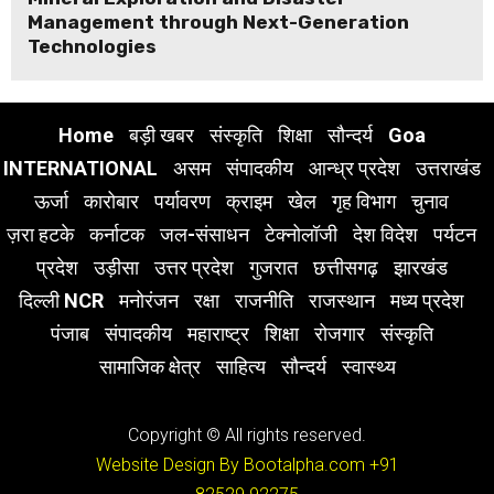
Management through Next-Generation
Technologies
Home
बड़ी खबर
संस्कृति
शिक्षा
सौन्दर्य
Goa
INTERNATIONAL
असम
संपादकीय
आन्ध्र प्रदेश
उत्तराखंड
ऊर्जा
कारोबार
पर्यावरण
क्राइम
खेल
गृह विभाग
चुनाव
ज़रा हटके
कर्नाटक
जल-संसाधन
टेक्नोलॉजी
देश विदेश
पर्यटन
प्रदेश
उड़ीसा
उत्तर प्रदेश
गुजरात
छत्तीसगढ़
झारखंड
दिल्ली NCR
मनोरंजन
रक्षा
राजनीति
राजस्थान
मध्य प्रदेश
पंजाब
संपादकीय
महाराष्ट्र
शिक्षा
रोजगार
संस्कृति
सामाजिक क्षेत्र
साहित्य
सौन्दर्य
स्वास्थ्य
Copyright © All rights reserved.
Website Design By Bootalpha.com
+91