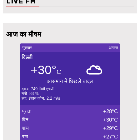
LIVE FM
आज का मौषम
गुरूवार
अगस्त
दिल्ली
+30°
C
आसमान में छिछले बादल
दबाव: 749 मिमी एचजी
नमी: 83 %
हवा: ईशान कोण, 2.2 m/s
प्रातः
+28°C
दिन
+30°C
शाम
+29°C
रात
+27°C