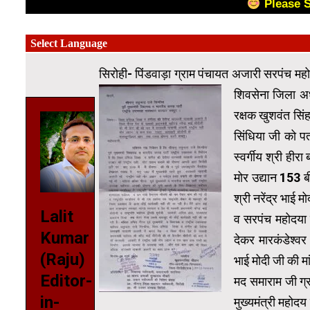
Please 
सिरोही- पिंडवाड़ा ग्राम पंचायत अजारी सरपंच महो
शिवसेना जिला
अध
रक्षक खुशवंत सिंह
सिंधिया जी को पत
स्वर्गीय श्री हीरा
मोर उद्यान 153 ब
श्री नरेंद्र भाई 
Lalit
व सरपंच महोदया 
Kumar
देकर मारकंडेश्वर
(Raju)
भाई मोदी जी की मा
Editor-
मद समाराम जी ग्
in-
मुख्यमंत्री महोदय