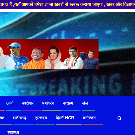
ों से रूबरू कराया जाएगा , खबर ओर विज्ञापन के लिए संपर्क करे +91 97826 56423
ऊर्जा
कारोबार
पर्यावरण
क्राइम
खेल
रात
छत्तीसगढ़
झारखंड
दिल्ली NCR
मनोरंजन
स्वास्थ्य