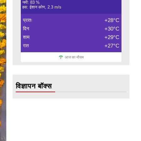
नमी: 83 %
हवा: ईशान कोण, 2.3 m/s
प्रातः
+28°C
दिन
+30°C
शाम
+29°C
रात
+27°C
आज का मौसम
विज्ञापन बॉक्स