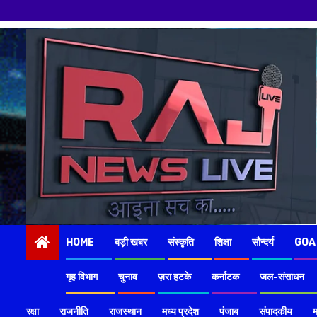
Skip
to
content
HOME
बड़ी खबर
संस्कृति
शिक्षा
सौन्दर्य
GOA
गृह विभाग
चुनाव
ज़रा हटके
कर्नाटक
जल-संसाधन
रक्षा
राजनीति
राजस्थान
मध्य प्रदेश
पंजाब
संपादकीय
म