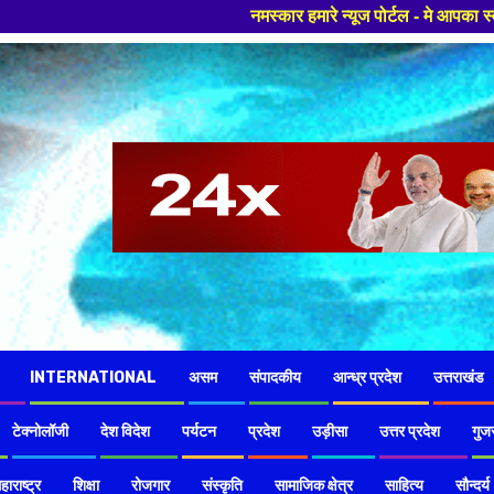
नमस्कार हमारे न्यूज पोर्टल - मे आपका स्वागत हैं ,यहाँ आपको हमेशा ताजा खबर
INTERNATIONAL
असम
संपादकीय
आन्ध्र प्रदेश
उत्तराखंड
टेक्नोलॉजी
देश विदेश
पर्यटन
प्रदेश
उड़ीसा
उत्तर प्रदेश
गुज
हाराष्ट्र
शिक्षा
रोजगार
संस्कृति
सामाजिक क्षेत्र
साहित्य
सौन्दर्य