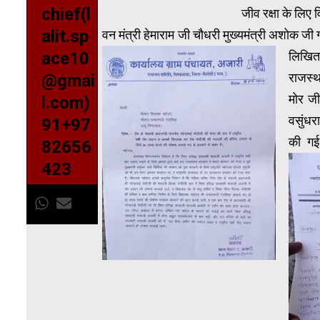
chief(l
जीव रक्षा के लिए 
alit.sp
वन मंत्री हेमाराम जी चौधरी मुख्यमंत्री अशोक ज
लिखित 
ace10
राजस्थ
@gmai
मोर जीव
l.com)
वसुंधरा
91+97
की गई
82656
423