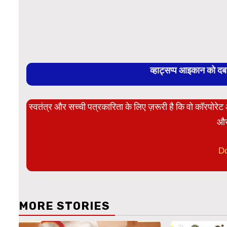
व्हाट्सप्प आइकान को द
स्वतंत्र और सच्ची पत्रकारिता के लिए ज़रूरी है कि वो कॉरपोर
और
D
MORE STORIES