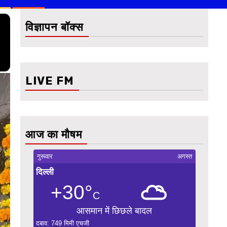
विज्ञापन बॉक्स
LIVE FM
आज का मौषम
गुरूवार
अगस्त
दिल्ली
+30°
C
आसमान में छिछले बादल
दबाव: 749 मिमी एचजी