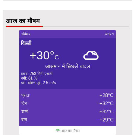
आज का मौषम
रविवार
अगस्त
दिल्ली
+30°
C
आसमान में छिछले बादल
दबाव: 753 मिमी एचजी
नमी: 81 %
हवा: दक्षिण-पूर्व, 2.5 m/s
प्रातः
+28°C
दिन
+32°C
शाम
+32°C
रात
+29°C
आज का मौसम