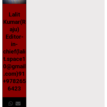
Lalit
Kumar(R
aju)
Editor-
in-
chief(lali
t.space1
0@gmail
.com)91
+978265
6423