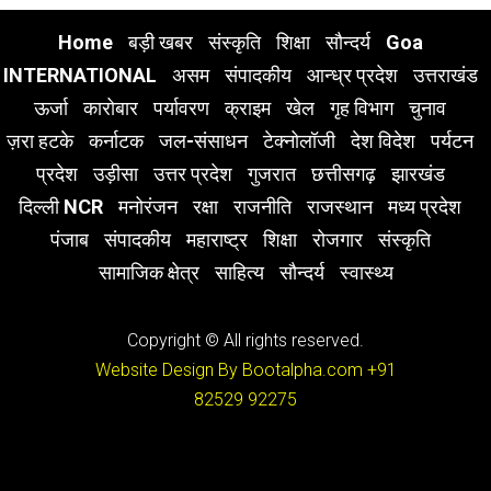
Home
बड़ी खबर
संस्कृति
शिक्षा
सौन्दर्य
Goa
INTERNATIONAL
असम
संपादकीय
आन्ध्र प्रदेश
उत्तराखंड
ऊर्जा
कारोबार
पर्यावरण
क्राइम
खेल
गृह विभाग
चुनाव
ज़रा हटके
कर्नाटक
जल-संसाधन
टेक्नोलॉजी
देश विदेश
पर्यटन
प्रदेश
उड़ीसा
उत्तर प्रदेश
गुजरात
छत्तीसगढ़
झारखंड
दिल्ली NCR
मनोरंजन
रक्षा
राजनीति
राजस्थान
मध्य प्रदेश
पंजाब
संपादकीय
महाराष्ट्र
शिक्षा
रोजगार
संस्कृति
सामाजिक क्षेत्र
साहित्य
सौन्दर्य
स्वास्थ्य
Copyright © All rights reserved.
Website Design By Bootalpha.com
+91
82529 92275