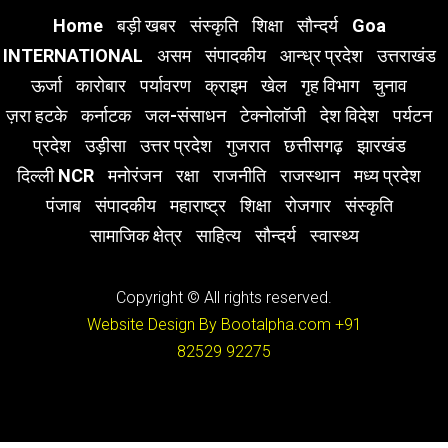
Home
बड़ी खबर
संस्कृति
शिक्षा
सौन्दर्य
Goa
INTERNATIONAL
असम
संपादकीय
आन्ध्र प्रदेश
उत्तराखंड
ऊर्जा
कारोबार
पर्यावरण
क्राइम
खेल
गृह विभाग
चुनाव
ज़रा हटके
कर्नाटक
जल-संसाधन
टेक्नोलॉजी
देश विदेश
पर्यटन
प्रदेश
उड़ीसा
उत्तर प्रदेश
गुजरात
छत्तीसगढ़
झारखंड
दिल्ली NCR
मनोरंजन
रक्षा
राजनीति
राजस्थान
मध्य प्रदेश
पंजाब
संपादकीय
महाराष्ट्र
शिक्षा
रोजगार
संस्कृति
सामाजिक क्षेत्र
साहित्य
सौन्दर्य
स्वास्थ्य
Copyright © All rights reserved.
Website Design By Bootalpha.com
+91
82529 92275