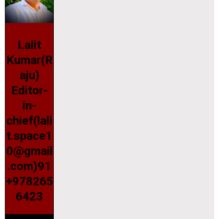
Lalit
Kumar(R
aju)
Editor-
in-
chief(lali
t.space1
0@gmail
.com)91
+978265
6423