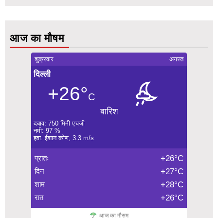
आज का मौषम
शुक्रवार
अगस्त
दिल्ली
+26°
C
बारिश
दबाव: 750 मिमी एचजी
नमी: 97 %
हवा: ईशान कोण, 3.3 m/s
प्रातः
+26°C
दिन
+27°C
शाम
+28°C
रात
+26°C
आज का मौसम