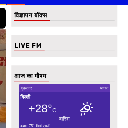
विज्ञापन बॉक्स
LIVE FM
आज का मौषम
शुक्रवार
अगस्त
दिल्ली
+28°
C
बारिश
दबाव: 751 मिमी एचजी