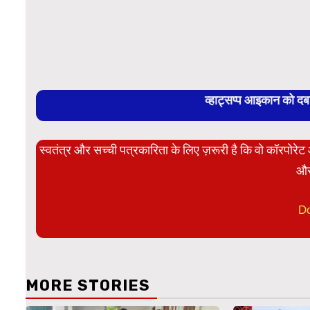
व्हाट्सप्प आइकान को द
स्वतंत्र और सच्ची पत्रकारिता के लिए ज़रूरी है कि वो कॉरपोर
और
D
MORE STORIES