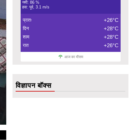
नमी: 86 %
हवा: पूर्व, 3.1 m/s
प्रातः
+26°C
दिन
+28°C
शाम
+28°C
रात
+26°C
आज का मौसम
विज्ञापन बॉक्स