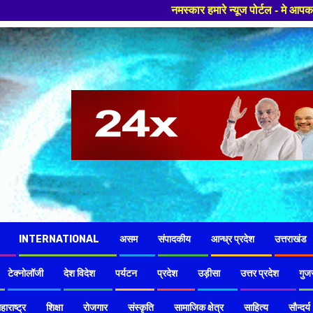
नमस्कार हमारे न्यूज पोर्टल - मे आपका स्वागत हैं ,यहाँ आपको हमेशा
INTERNATIONAL
असम
संपादकीय
आन्ध्र प्रदेश
उत्तराखंड
टेक्नोलॉजी
देश विदेश
पर्यटन
प्रदेश
उड़ीसा
उत्तर प्रदेश
गुज
हाराष्ट्र
शिक्षा
रोजगार
संस्कृति
सामाजिक क्षेत्र
साहित्य
सौन्दर्य