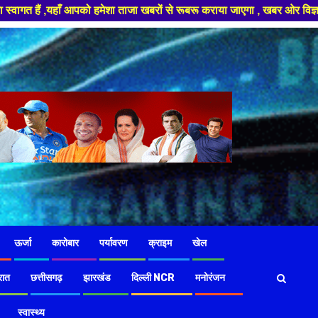
 ताजा खबरों से रूबरू कराया जाएगा , खबर ओर विज्ञापन के लिए संपर्क करे +91 97
ऊर्जा
कारोबार
पर्यावरण
क्राइम
खेल
रात
छत्तीसगढ़
झारखंड
दिल्ली NCR
मनोरंजन
स्वास्थ्य