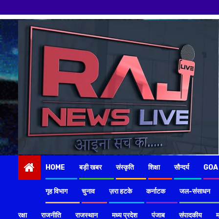
Skip
to
content
HOME
बड़ी खबर
संस्कृति
शिक्षा
सौन्दर्य
GOA
गृह विभाग
चुनाव
ज़रा हटके
कर्नाटक
जल-संसाधन
रक्षा
राजनीति
राजस्थान
मध्य प्रदेश
पंजाब
संपादकीय
म