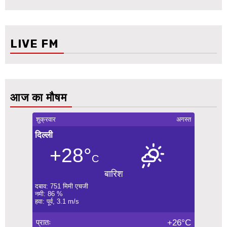
LIVE FM
आज का मौषम
शुक्रवार
अगस्त
दिल्ली
+28°
C
बारिश
दबाव: 751 मिमी एचजी
नमी: 86 %
हवा: पूर्व, 3.1 m/s
प्रातः
+26°C