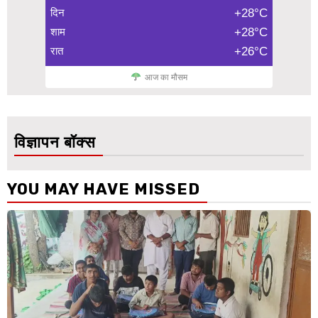
दिन
+28°C
शाम
+28°C
रात
+26°C
आज का मौसम
विज्ञापन बॉक्स
YOU MAY HAVE MISSED