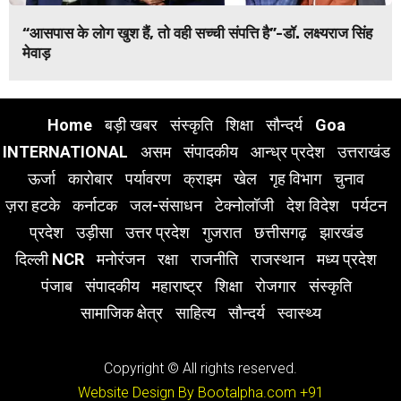
“आसपास के लोग खुश हैं, तो वही सच्ची संपत्ति है”-डॉ. लक्ष्यराज सिंह
मेवाड़
Home
बड़ी खबर
संस्कृति
शिक्षा
सौन्दर्य
Goa
INTERNATIONAL
असम
संपादकीय
आन्ध्र प्रदेश
उत्तराखंड
ऊर्जा
कारोबार
पर्यावरण
क्राइम
खेल
गृह विभाग
चुनाव
ज़रा हटके
कर्नाटक
जल-संसाधन
टेक्नोलॉजी
देश विदेश
पर्यटन
प्रदेश
उड़ीसा
उत्तर प्रदेश
गुजरात
छत्तीसगढ़
झारखंड
दिल्ली NCR
मनोरंजन
रक्षा
राजनीति
राजस्थान
मध्य प्रदेश
पंजाब
संपादकीय
महाराष्ट्र
शिक्षा
रोजगार
संस्कृति
सामाजिक क्षेत्र
साहित्य
सौन्दर्य
स्वास्थ्य
Copyright © All rights reserved.
Website Design By Bootalpha.com
+91