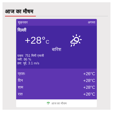
आज का मौषम
शुक्रवार
अगस्त
दिल्ली
+28°
C
बारिश
दबाव: 751 मिमी एचजी
नमी: 86 %
हवा: पूर्व, 3.1 m/s
प्रातः
+26°C
दिन
+28°C
शाम
+28°C
रात
+26°C
आज का मौसम