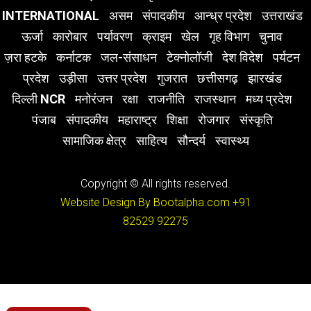
INTERNATIONAL
असम
संपादकीय
आन्ध्र प्रदेश
उत्तराखंड
ऊर्जा
कारोबार
पर्यावरण
क्राइम
खेल
गृह विभाग
चुनाव
ज़रा हटके
कर्नाटक
जल-संसाधन
टेक्नोलॉजी
देश विदेश
पर्यटन
प्रदेश
उड़ीसा
उत्तर प्रदेश
गुजरात
छत्तीसगढ़
झारखंड
दिल्ली NCR
मनोरंजन
रक्षा
राजनीति
राजस्थान
मध्य प्रदेश
पंजाब
संपादकीय
महाराष्ट्र
शिक्षा
रोजगार
संस्कृति
सामाजिक क्षेत्र
साहित्य
सौन्दर्य
स्वास्थ्य
Copyright © All rights reserved.
Website Design By Bootalpha.com
+91
82529 92275