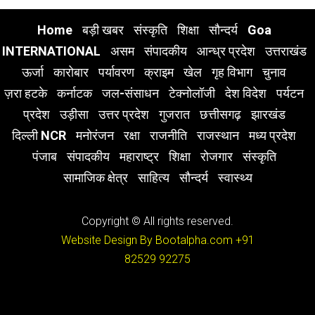
Home
बड़ी खबर
संस्कृति
शिक्षा
सौन्दर्य
Goa
INTERNATIONAL
असम
संपादकीय
आन्ध्र प्रदेश
उत्तराखंड
ऊर्जा
कारोबार
पर्यावरण
क्राइम
खेल
गृह विभाग
चुनाव
ज़रा हटके
कर्नाटक
जल-संसाधन
टेक्नोलॉजी
देश विदेश
पर्यटन
प्रदेश
उड़ीसा
उत्तर प्रदेश
गुजरात
छत्तीसगढ़
झारखंड
दिल्ली NCR
मनोरंजन
रक्षा
राजनीति
राजस्थान
मध्य प्रदेश
पंजाब
संपादकीय
महाराष्ट्र
शिक्षा
रोजगार
संस्कृति
सामाजिक क्षेत्र
साहित्य
सौन्दर्य
स्वास्थ्य
Copyright © All rights reserved.
Website Design By Bootalpha.com
+91
82529 92275