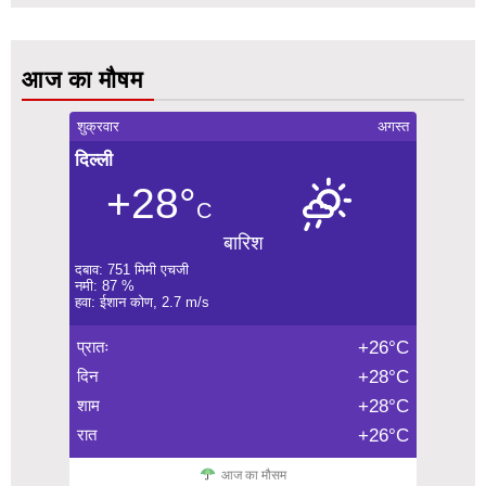
आज का मौषम
शुक्रवार
अगस्त
दिल्ली
+28°
C
बारिश
दबाव: 751 मिमी एचजी
नमी: 87 %
हवा: ईशान कोण, 2.7 m/s
प्रातः
+26°C
दिन
+28°C
शाम
+28°C
रात
+26°C
आज का मौसम