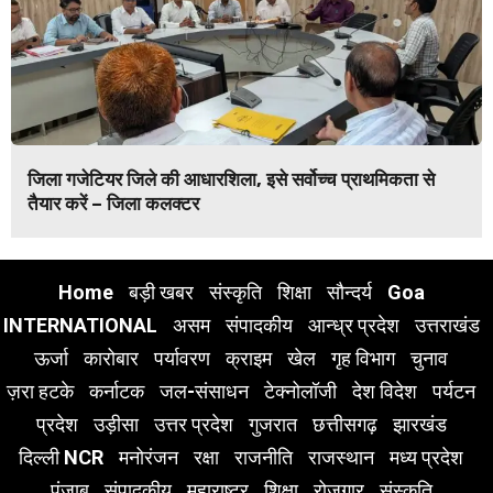
जिला गजेटियर जिले की आधारशिला, इसे सर्वोच्च प्राथमिकता से
तैयार करें – जिला कलक्टर
Home
बड़ी खबर
संस्कृति
शिक्षा
सौन्दर्य
Goa
INTERNATIONAL
असम
संपादकीय
आन्ध्र प्रदेश
उत्तराखंड
ऊर्जा
कारोबार
पर्यावरण
क्राइम
खेल
गृह विभाग
चुनाव
ज़रा हटके
कर्नाटक
जल-संसाधन
टेक्नोलॉजी
देश विदेश
पर्यटन
प्रदेश
उड़ीसा
उत्तर प्रदेश
गुजरात
छत्तीसगढ़
झारखंड
दिल्ली NCR
मनोरंजन
रक्षा
राजनीति
राजस्थान
मध्य प्रदेश
पंजाब
संपादकीय
महाराष्ट्र
शिक्षा
रोजगार
संस्कृति