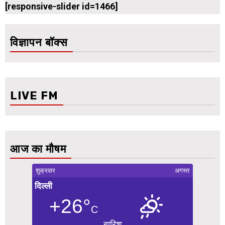
[responsive-slider id=1466]
विज्ञापन बॉक्स
LIVE FM
आज का मौषम
शुक्रवार
अगस्त
दिल्ली
+26°
C
बारिश