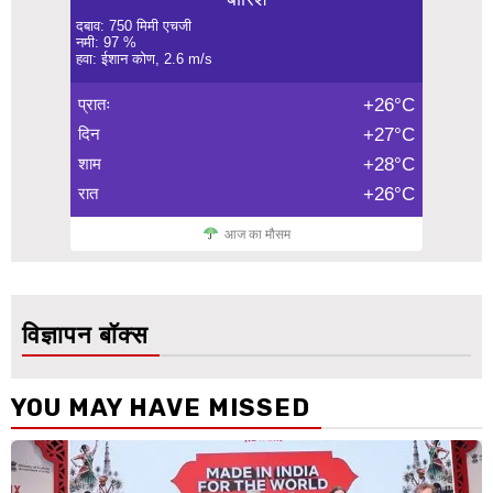
दबाव: 750 मिमी एचजी
नमी: 97 %
हवा: ईशान कोण, 2.6 m/s
प्रातः
+26°C
दिन
+27°C
शाम
+28°C
रात
+26°C
आज का मौसम
विज्ञापन बॉक्स
YOU MAY HAVE MISSED