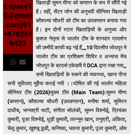
खिलाड़ी सुमन मीणा को कप्तान के रूप में सौंपी गई
t.space1
है। वहीं, सेंटर जोन की अनुभवी सीनियर खिलाड़ी
0@gmail
कौशल्या चौधरी को टीम का उपकप्तान बनाया गया
.com)91
है। इन दोनों स्टार खिलाड़ियों के अनुभव और
+978265
कुशल नेतृत्व से जालोर टीम के शानदार प्रदर्शन
6423
की उम्मीदें काफी बढ़ गई हैं,,,10 दिवसीय जोधपुर मे
जालोर टीम का प्रशिक्षण शिविर व अभ्यास मैच
जोधपुर के ब्रदर्स एकेडमी मे DCA द्वारा रखा गया,,
सभी खिलाड़ियों के रुकने की व्यवस्था, खाना पीना
सभी सुविधाए मुहेैया कराई गयी ।।घोषित की गई जालोर महिला
सीनियर टीम (2026)मुख्य टीम (Main Team):सुमन मीणा
(कप्तान), कौशल्या चौधरी (उपकप्तान), मनीषा शर्मा, सुमिरन
दाधीच, भाग्यश्री भाटी, संगीता सोलंकी, सुमन विश्नोई, प्रियंका
कुमारी, पूजा विश्नोई, धुड़ी कुमारी, तरन्नुम खान, तनुश्री, अंकिता,
चेलू कुमार, खुशबू डूडी, कनिष्का, भावना कुमारी, पूजा कुमारी, ओम