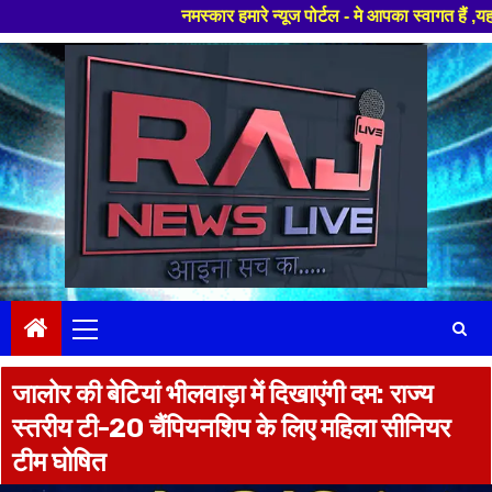
नमस्कार हमारे न्यूज पोर्टल - मे आपका स्वागत हैं ,यहाँ आपको हमेशा
Skip
to
content
Primary
Menu
जालोर की बेटियां भीलवाड़ा में दिखाएंगी दम: राज्य
स्तरीय टी-20 चैंपियनशिप के लिए महिला सीनियर
टीम घोषित