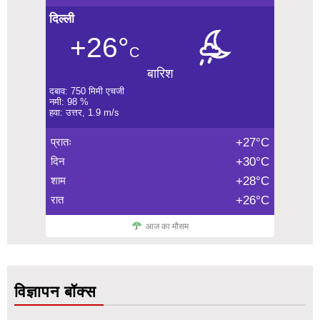
दिल्ली
+26°
C
बारिश
दबाव: 750 मिमी एचजी
नमी: 98 %
हवा: उत्तर, 1.9 m/s
प्रातः
+27°C
दिन
+30°C
शाम
+28°C
रात
+26°C
आज का मौसम
विज्ञापन बॉक्स