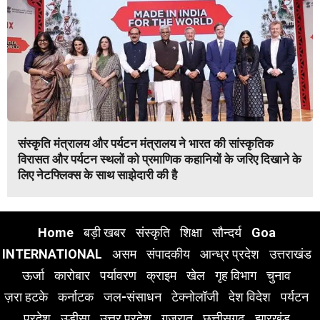
संस्कृति मंत्रालय और पर्यटन मंत्रालय ने भारत की सांस्कृतिक
विरासत और पर्यटन स्थलों को प्रमाणिक कहानियों के जरिए दिखाने के
लिए नेटफ्लिक्स के साथ साझेदारी की है
Home
बड़ी खबर
संस्कृति
शिक्षा
सौन्दर्य
Goa
INTERNATIONAL
असम
संपादकीय
आन्ध्र प्रदेश
उत्तराखंड
ऊर्जा
कारोबार
पर्यावरण
क्राइम
खेल
गृह विभाग
चुनाव
ज़रा हटके
कर्नाटक
जल-संसाधन
टेक्नोलॉजी
देश विदेश
पर्यटन
प्रदेश
उड़ीसा
उत्तर प्रदेश
गुजरात
छत्तीसगढ़
झारखंड