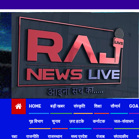
Skip
to
content
HOME
बड़ी खबर
संस्कृति
शिक्षा
सौन्दर्य
GOA
गृह विभाग
चुनाव
ज़रा हटके
कर्नाटक
जल-संसाधन
रक्षा
राजनीति
राजस्थान
मध्य प्रदेश
पंजाब
संपादकीय
म