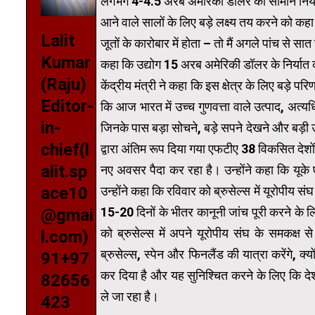
लगभग 4-4.5 अरब अमेरिकी डॉलर का सामान निर्यात कर
आने वाले सालों के लिए बड़े लक्ष्य तय करने को कह
Lalit
जूतों के कारोबार में होता – तो मैं अगले पांच से स
Kumar
कहा कि उद्योग 15 अरब अमेरिकी डॉलर के निर्यात 
(Raju)
केंद्रीय मंत्री ने कहा कि इस क्षेत्र के लिए बड़े पर
Editor-
कि आज भारत में उच्च गुणवत्ता वाले उत्पाद, अत
in-
जिनके पास बड़ा सोचने, बड़े सपने देखने और बड़ी
chief(l
द्वारा अंतिम रूप दिया गया एफटीए 38 विकसित देशों
alit.sp
नए अवसर पैदा कर रहा है। उन्होंने कहा कि यूक
उन्होंने कहा कि रविवार को ब्रुसेल्स में यूरोपीय 
ace10
15-20 दिनों के भीतर कानूनी जांच पूरी करने के 
@gmai
को ब्रुसेल्स में अपने यूरोपीय संघ के समकक्ष स
l.com)
ब्रुसेल्स, स्पेन और फिनलैंड की यात्रा करेंगे, क
91+97
कर दिया है और यह सुनिश्चित करने के लिए कि देश 
82656
ले जा रहा है।
423