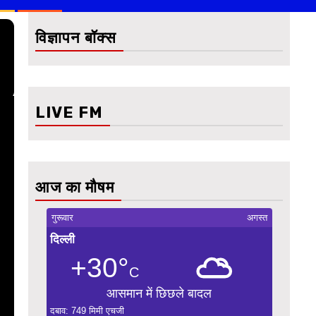
विज्ञापन बॉक्स
LIVE FM
आज का मौषम
गुरूवार
अगस्त
दिल्ली
+30°
C
आसमान में छिछले बादल
दबाव: 749 मिमी एचजी