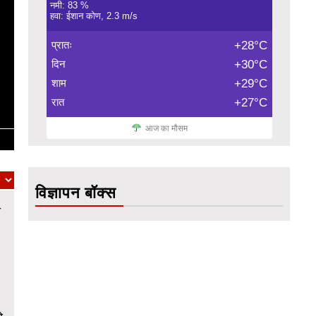
नमी: 83 %
हवा: ईशान कोण, 2.3 m/s
प्रातः
+28°C
दिन
+30°C
शाम
+29°C
रात
+27°C
आज का मौसम
विज्ञापन बॉक्स
ा