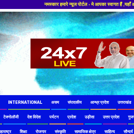
नमस्कार हमारे न्यूज पोर्टल - मे आपका स्वागत हैं ,यहाँ आपको हमेशा ताजा खब
INTERNATIONAL
असम
संपादकीय
आन्ध्र प्रदेश
उत्तराखंड
टेक्नोलॉजी
देश विदेश
पर्यटन
प्रदेश
उड़ीसा
उत्तर प्रदेश
गुज
हाराष्ट्र
शिक्षा
रोजगार
संस्कृति
सामाजिक क्षेत्र
साहित्य
सौन्दर्य