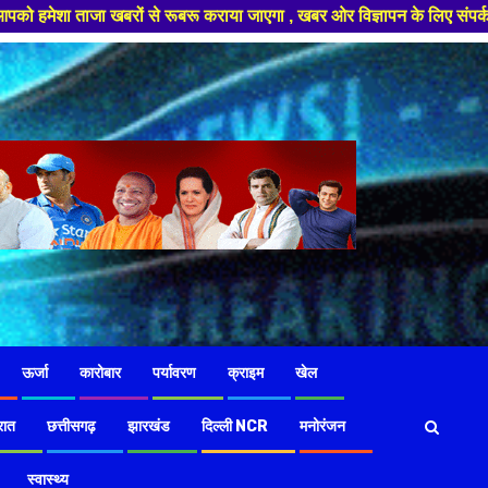
रों से रूबरू कराया जाएगा , खबर ओर विज्ञापन के लिए संपर्क करे +91 97826 564
ऊर्जा
कारोबार
पर्यावरण
क्राइम
खेल
रात
छत्तीसगढ़
झारखंड
दिल्ली NCR
मनोरंजन
स्वास्थ्य