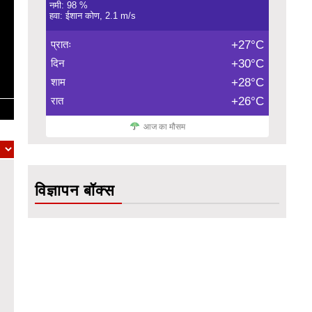
नमी: 98 %
हवा: ईशान कोण, 2.1 m/s
प्रातः
+27°C
दिन
+30°C
शाम
+28°C
रात
+26°C
आज का मौसम
विज्ञापन बॉक्स