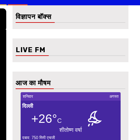
विज्ञापन बॉक्स
LIVE FM
आज का मौषम
शनिवार
अगस्त
दिल्ली
+26°
C
शीतोष्ण वर्षा
दबाव: 750 मिमी एचजी