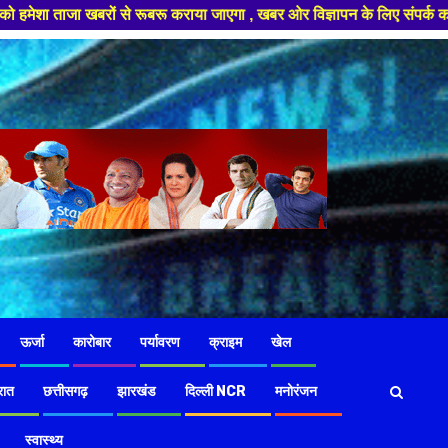
 से रूबरू कराया जाएगा , खबर ओर विज्ञापन के लिए संपर्क करे +91 97826 56423 ,
ऊर्जा
कारोबार
पर्यावरण
क्राइम
खेल
रात
छत्तीसगढ़
झारखंड
दिल्ली NCR
मनोरंजन
स्वास्थ्य