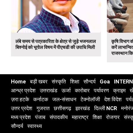
लंबे समय से पत्रकारिता के क्षेत्र से जुड़े भजनलाल
कृषि विभाग क
बिश्नोई को भूगोल विषय में पीएचडी की उपाधि मिली
करें लाभान्व
राजस्थान क
Home
बड़ी खबर
संस्कृति
शिक्षा
सौन्दर्य
Goa
INTER
आन्ध्र प्रदेश
उत्तराखंड
ऊर्जा
कारोबार
पर्यावरण
क्राइम
ख
ज़रा हटके
कर्नाटक
जल-संसाधन
टेक्नोलॉजी
देश विदेश
पर्
उत्तर प्रदेश
गुजरात
छत्तीसगढ़
झारखंड
दिल्ली NCR
मनोरं
मध्य प्रदेश
पंजाब
संपादकीय
महाराष्ट्र
शिक्षा
रोजगार
संस्क
सौन्दर्य
स्वास्थ्य