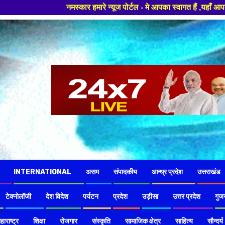
मस्कार हमारे न्यूज पोर्टल - मे आपका स्वागत हैं ,यहाँ आपको हमेशा ताजा खबरों
INTERNATIONAL
असम
संपादकीय
आन्ध्र प्रदेश
उत्तराखंड
टेक्नोलॉजी
देश विदेश
पर्यटन
प्रदेश
उड़ीसा
उत्तर प्रदेश
गुज
हाराष्ट्र
शिक्षा
रोजगार
संस्कृति
सामाजिक क्षेत्र
साहित्य
सौन्दर्य