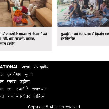
ी योजनाओं के माध्यम से किसानों को
गुरुपूर्णिमा पर्व के उपलक्ष मे दिव्यांग ब
ित- सी.आर. चौधरी, अध्यक्ष,
बैग वितरित
िसान आयोग
NATIONAL
असम
संपादकीय
ेल
गृह विभाग
चुनाव
यटन
प्रदेश
उड़ीसा
जन
रक्षा
राजनीति
राजस्थान
ृति
सामाजिक क्षेत्र
साहित्य
Copyright © All rights reserved.