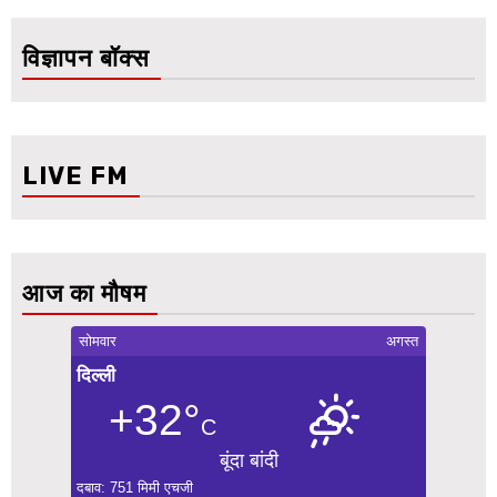
विज्ञापन बॉक्स
LIVE FM
आज का मौषम
सोमवार
अगस्त
दिल्ली
+32°
C
बूंदा बांदी
दबाव: 751 मिमी एचजी