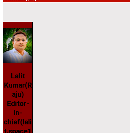
Lalit
Kumar(R
aju)
Editor-
in-
chief(lali
t.space1