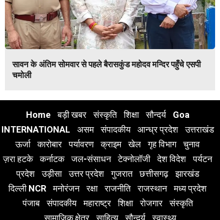
सावन के अंतिम सोमवार से पहले बैरासकुंड महोदव मन्दिर पहुँचे एसपी
चमोली
Home
बड़ी खबर
संस्कृति
शिक्षा
सौन्दर्य
Goa
INTERNATIONAL
असम
संपादकीय
आन्ध्र प्रदेश
उत्तराखंड
ऊर्जा
कारोबार
पर्यावरण
क्राइम
खेल
गृह विभाग
चुनाव
ज़रा हटके
कर्नाटक
जल-संसाधन
टेक्नोलॉजी
देश विदेश
पर्यटन
प्रदेश
उड़ीसा
उत्तर प्रदेश
गुजरात
छत्तीसगढ़
झारखंड
दिल्ली NCR
मनोरंजन
रक्षा
राजनीति
राजस्थान
मध्य प्रदेश
पंजाब
संपादकीय
महाराष्ट्र
शिक्षा
रोजगार
संस्कृति
सामाजिक क्षेत्र
साहित्य
सौन्दर्य
स्वास्थ्य