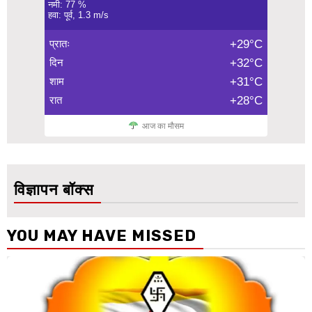
नमी: 77 %
हवा: पूर्व, 1.3 m/s
प्रातः
+29°C
दिन
+32°C
शाम
+31°C
रात
+28°C
आज का मौसम
विज्ञापन बॉक्स
YOU MAY HAVE MISSED