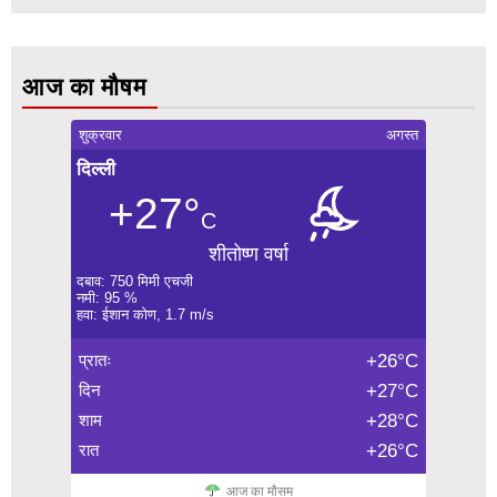
आज का मौषम
शुक्रवार
अगस्त
दिल्ली
+27°
C
शीतोष्ण वर्षा
दबाव: 750 मिमी एचजी
नमी: 95 %
हवा: ईशान कोण, 1.7 m/s
प्रातः
+26°C
दिन
+27°C
शाम
+28°C
रात
+26°C
आज का मौसम