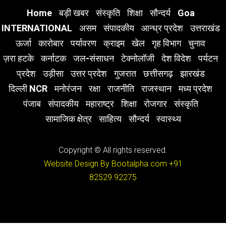
Home
बड़ी खबर
संस्कृति
शिक्षा
सौन्दर्य
Goa
INTERNATIONAL
असम
संपादकीय
आन्ध्र प्रदेश
उत्तराखंड
ऊर्जा
कारोबार
पर्यावरण
क्राइम
खेल
गृह विभाग
चुनाव
ज़रा हटके
कर्नाटक
जल-संसाधन
टेक्नोलॉजी
देश विदेश
पर्यटन
प्रदेश
उड़ीसा
उत्तर प्रदेश
गुजरात
छत्तीसगढ़
झारखंड
दिल्ली NCR
मनोरंजन
रक्षा
राजनीति
राजस्थान
मध्य प्रदेश
पंजाब
संपादकीय
महाराष्ट्र
शिक्षा
रोजगार
संस्कृति
सामाजिक क्षेत्र
साहित्य
सौन्दर्य
स्वास्थ्य
Copyright © All rights reserved.
Website Design By Bootalpha.com
+91
82529 92275