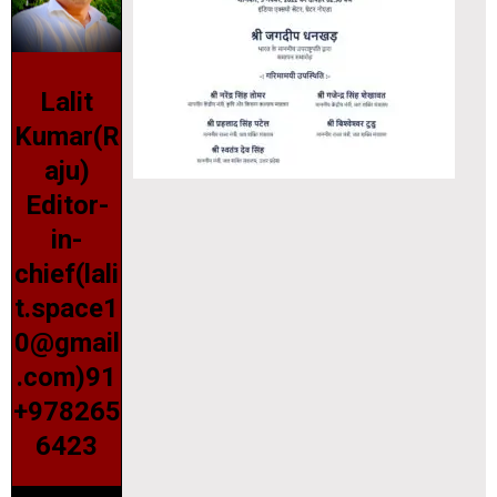
Lalit
Kumar(R
aju)
Editor-
in-
chief(lali
t.space1
0@gmail
.com)91
+978265
6423