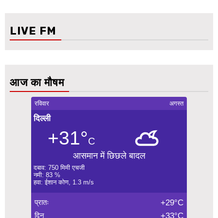
LIVE FM
आज का मौषम
रविवार
अगस्त
दिल्ली
+31°
C
आसमान में छिछले बादल
दबाव: 750 मिमी एचजी
नमी: 83 %
हवा: ईशान कोण, 1.3 m/s
प्रातः
+29°C
दिन
+33°C