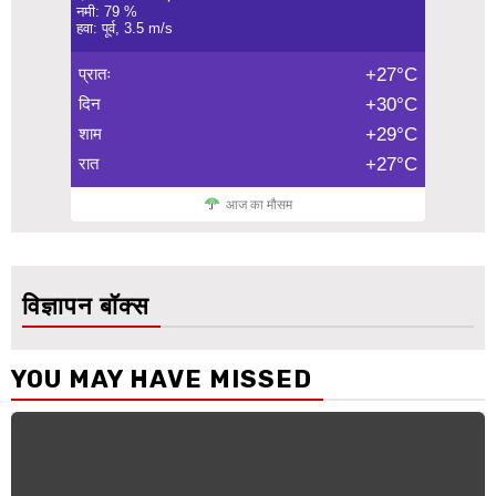
नमी: 79 %
हवा: पूर्व, 3.5 m/s
प्रातः
+27°C
दिन
+30°C
शाम
+29°C
रात
+27°C
आज का मौसम
विज्ञापन बॉक्स
YOU MAY HAVE MISSED