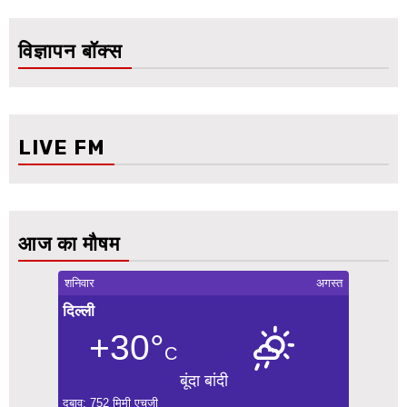
विज्ञापन बॉक्स
LIVE FM
आज का मौषम
शनिवार
अगस्त
दिल्ली
+30°
C
बूंदा बांदी
दबाव: 752 मिमी एचजी