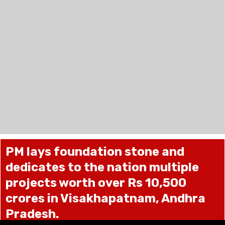
PM lays foundation stone and
dedicates to the nation multiple
projects worth over Rs 10,500
crores in Visakhapatnam, Andhra
Pradesh.