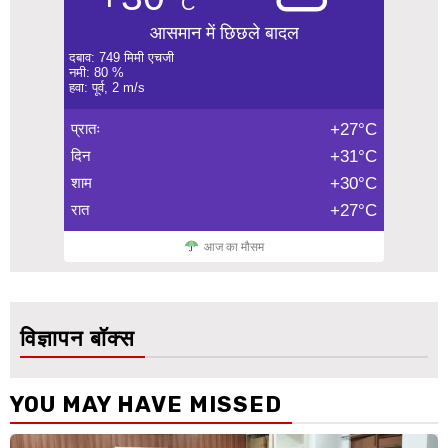
C
आसमान में छिछले बादल
दबाव: 749 मिमी एचजी
नमी: 80 %
हवा: पूर्व, 2 m/s
प्रातः
+27°C
दिन
+31°C
शाम
+30°C
रात
+27°C
आज का मौसम
विज्ञापन बॉक्स
YOU MAY HAVE MISSED