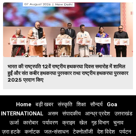
भारत की राष्ट्रपति 12वें राष्ट्रीय हथकरघा दिवस समारोह में शामिल
हुईं और संत कबीर हथकरघा पुरस्कार तथा राष्ट्रीय हथकरघा पुरस्कार
2025 प्रदान किए
Home
बड़ी खबर
संस्कृति
शिक्षा
सौन्दर्य
Goa
INTERNATIONAL
असम
संपादकीय
आन्ध्र प्रदेश
उत्तराखंड
ऊर्जा
कारोबार
पर्यावरण
क्राइम
खेल
गृह विभाग
चुनाव
ज़रा हटके
कर्नाटक
जल-संसाधन
टेक्नोलॉजी
देश विदेश
पर्यटन