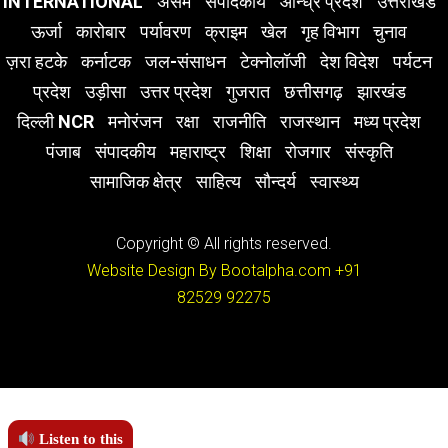
INTERNATIONAL
असम
संपादकीय
आन्ध्र प्रदेश
उत्तराखंड
ऊर्जा
कारोबार
पर्यावरण
क्राइम
खेल
गृह विभाग
चुनाव
ज़रा हटके
कर्नाटक
जल-संसाधन
टेक्नोलॉजी
देश विदेश
पर्यटन
प्रदेश
उड़ीसा
उत्तर प्रदेश
गुजरात
छत्तीसगढ़
झारखंड
दिल्ली NCR
मनोरंजन
रक्षा
राजनीति
राजस्थान
मध्य प्रदेश
पंजाब
संपादकीय
महाराष्ट्र
शिक्षा
रोजगार
संस्कृति
सामाजिक क्षेत्र
साहित्य
सौन्दर्य
स्वास्थ्य
Copyright © All rights reserved.
Website Design By Bootalpha.com
+91
82529 92275
Listen to this