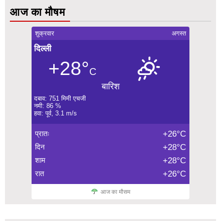
आज का मौषम
शुक्रवार
अगस्त
दिल्ली
+28°
C
बारिश
दबाव: 751 मिमी एचजी
नमी: 86 %
हवा: पूर्व, 3.1 m/s
प्रातः
+26°C
दिन
+28°C
शाम
+28°C
रात
+26°C
आज का मौसम