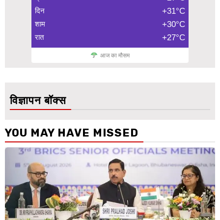
दिन
+31°C
शाम
+30°C
रात
+27°C
आज का मौसम
विज्ञापन बॉक्स
YOU MAY HAVE MISSED