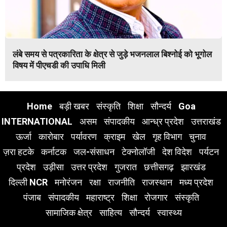
लंबे समय से पत्रकारिता के क्षेत्र से जुड़े भजनलाल बिश्नोई को भूगोल
विषय में पीएचडी की उपाधि मिली
Home
बड़ी खबर
संस्कृति
शिक्षा
सौन्दर्य
Goa
INTERNATIONAL
असम
संपादकीय
आन्ध्र प्रदेश
उत्तराखंड
ऊर्जा
कारोबार
पर्यावरण
क्राइम
खेल
गृह विभाग
चुनाव
ज़रा हटके
कर्नाटक
जल-संसाधन
टेक्नोलॉजी
देश विदेश
पर्यटन
प्रदेश
उड़ीसा
उत्तर प्रदेश
गुजरात
छत्तीसगढ़
झारखंड
दिल्ली NCR
मनोरंजन
रक्षा
राजनीति
राजस्थान
मध्य प्रदेश
पंजाब
संपादकीय
महाराष्ट्र
शिक्षा
रोजगार
संस्कृति
सामाजिक क्षेत्र
साहित्य
सौन्दर्य
स्वास्थ्य