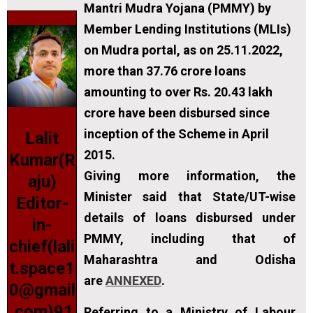
Mantri Mudra Yojana (PMMY) by
Member Lending Institutions (MLIs)
on Mudra portal, as on 25.11.2022,
more than 37.76 crore loans
amounting to over Rs. 20.43 lakh
crore have been disbursed since
inception of the Scheme in April
Lalit
2015
.
Kumar(R
Giving more information, the
aju)
Minister said that State/UT-wise
Editor-
details of loans disbursed under
in-
PMMY, including that of
chief(lali
Maharashtra and Odisha
t.space1
are
ANNEXED
.
0@gmail
.com)91
Referring to a Ministry of Labour