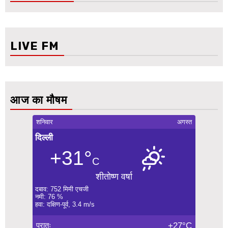
LIVE FM
आज का मौषम
शनिवार
अगस्त
दिल्ली
+31°
C
शीतोष्ण वर्षा
दबाव: 752 मिमी एचजी
नमी: 76 %
हवा: दक्षिण-पूर्व, 3.4 m/s
प्रातः
+27°C