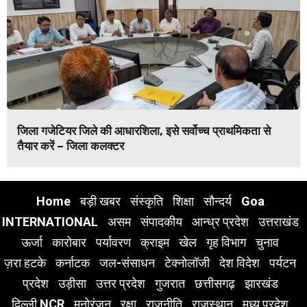
जिला गजेटियर जिले की आधारशिला, इसे सर्वोच्च प्राथमिकता से
तैयार करें – जिला कलक्टर
Home
बड़ी खबर
संस्कृति
शिक्षा
सौन्दर्य
Goa
INTERNATIONAL
असम
संपादकीय
आन्ध्र प्रदेश
उत्तराखंड
ऊर्जा
कारोबार
पर्यावरण
क्राइम
खेल
गृह विभाग
चुनाव
ज़रा हटके
कर्नाटक
जल-संसाधन
टेक्नोलॉजी
देश विदेश
पर्यटन
प्रदेश
उड़ीसा
उत्तर प्रदेश
गुजरात
छत्तीसगढ़
झारखंड
दिल्ली NCR
मनोरंजन
रक्षा
राजनीति
राजस्थान
मध्य प्रदेश