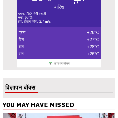
बारिश
दबाव: 750 मिमी एचजी
नमी: 98 %
हवा: ईशान कोण, 2.7 m/s
प्रातः
+26°C
दिन
+27°C
शाम
+28°C
रात
+26°C
आज का मौसम
विज्ञापन बॉक्स
YOU MAY HAVE MISSED