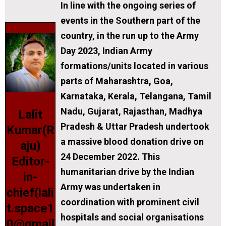
In line with the ongoing series of
events in the Southern part of the
country, in the run up to the Army
Day 2023, Indian Army
formations/units located in various
parts of Maharashtra, Goa,
Karnataka, Kerala, Telangana, Tamil
Nadu, Gujarat, Rajasthan, Madhya
Lalit
Pradesh & Uttar Pradesh undertook
Kumar(R
a massive blood donation drive on
aju)
24 December 2022. This
Editor-
humanitarian drive by the Indian
in-
Army was undertaken in
chief(lali
coordination with prominent civil
t.space1
hospitals and social organisations
0@gmail