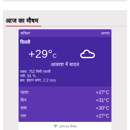
आज का मौषम
शनिवार
अगस्त
दिल्ली
+29°
C
आकाश में बादल
दबाव: 752 मिमी एचजी
नमी: 91 %
हवा: ईशान कोण, 2.2 m/s
प्रातः
+27°C
दिन
+31°C
शाम
+30°C
रात
+27°C
आज का मौसम