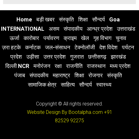
Home
बड़ी खबर
संस्कृति
शिक्षा
सौन्दर्य
Goa
INTERNATIONAL
असम
संपादकीय
आन्ध्र प्रदेश
उत्तराखंड
ऊर्जा
कारोबार
पर्यावरण
क्राइम
खेल
गृह विभाग
चुनाव
ज़रा हटके
कर्नाटक
जल-संसाधन
टेक्नोलॉजी
देश विदेश
पर्यटन
प्रदेश
उड़ीसा
उत्तर प्रदेश
गुजरात
छत्तीसगढ़
झारखंड
दिल्ली NCR
मनोरंजन
रक्षा
राजनीति
राजस्थान
मध्य प्रदेश
पंजाब
संपादकीय
महाराष्ट्र
शिक्षा
रोजगार
संस्कृति
सामाजिक क्षेत्र
साहित्य
सौन्दर्य
स्वास्थ्य
Copyright © All rights reserved.
Website Design By Bootalpha.com
+91
82529 92275