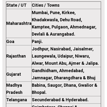
State / UT
Cities / Towns
Mumbai, Pune, Kirkee,
Khadakwasla, Dehu Road,
Maharashtra
Kamptee, Pulgaon, Ahmednagar,
Devlali & Aurangabad.
Goa
Panji.
Jodhpur, Nasirabad, Jaisalmer,
Rajasthan
Laungewala, Udaipur, Niwaru,
Alwar, Mount Abu, Ajmer & Jalipa.
Gandhidham, Ahmedabad,
Gujarat
Jamnagar, Dharangdhara & Bhuj
Madhya
Babina, Saugor, Dhana, Gwalior &
Pradesh
Bhopal.
Telangana
Secunderabad & Hyderabad.