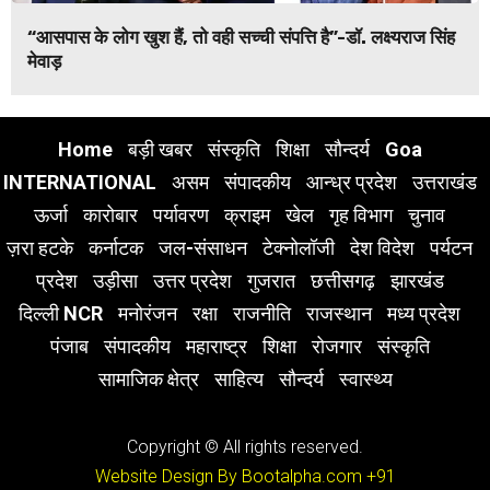
“आसपास के लोग खुश हैं, तो वही सच्ची संपत्ति है”-डॉ. लक्ष्यराज सिंह
मेवाड़
Home
बड़ी खबर
संस्कृति
शिक्षा
सौन्दर्य
Goa
INTERNATIONAL
असम
संपादकीय
आन्ध्र प्रदेश
उत्तराखंड
ऊर्जा
कारोबार
पर्यावरण
क्राइम
खेल
गृह विभाग
चुनाव
ज़रा हटके
कर्नाटक
जल-संसाधन
टेक्नोलॉजी
देश विदेश
पर्यटन
प्रदेश
उड़ीसा
उत्तर प्रदेश
गुजरात
छत्तीसगढ़
झारखंड
दिल्ली NCR
मनोरंजन
रक्षा
राजनीति
राजस्थान
मध्य प्रदेश
पंजाब
संपादकीय
महाराष्ट्र
शिक्षा
रोजगार
संस्कृति
सामाजिक क्षेत्र
साहित्य
सौन्दर्य
स्वास्थ्य
Copyright © All rights reserved.
Website Design By Bootalpha.com
+91