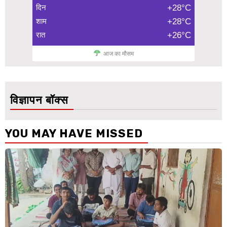
दिन
+28°C
शाम
+28°C
रात
+26°C
आज का मौसम
विज्ञापन बॉक्स
YOU MAY HAVE MISSED