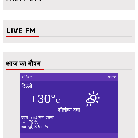
LIVE FM
आज का मौषम
शनिवार
अगस्त
दिल्ली
+30°
C
शीतोष्ण वर्षा
दबाव: 750 मिमी एचजी
नमी: 79 %
हवा: पूर्व, 3.5 m/s