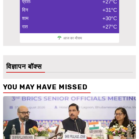
प्रातः
+27°C
दिन
+31°C
शाम
+30°C
रात
+27°C
आज का मौसम
विज्ञापन बॉक्स
YOU MAY HAVE MISSED