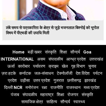
लंबे समय से पत्रकारिता के क्षेत्र से जुड़े भजनलाल बिश्नोई को भूगोल
विषय में पीएचडी की उपाधि मिली
Home
बड़ी खबर
संस्कृति
शिक्षा
सौन्दर्य
Goa
INTERNATIONAL
असम
संपादकीय
आन्ध्र प्रदेश
उत्तराखंड
ऊर्जा
कारोबार
पर्यावरण
क्राइम
खेल
गृह विभाग
चुनाव
ज़रा हटके
कर्नाटक
जल-संसाधन
टेक्नोलॉजी
देश विदेश
पर्यटन
प्रदेश
उड़ीसा
उत्तर प्रदेश
गुजरात
छत्तीसगढ़
झारखंड
दिल्ली NCR
मनोरंजन
रक्षा
राजनीति
राजस्थान
मध्य प्रदेश
पंजाब
संपादकीय
महाराष्ट्र
शिक्षा
रोजगार
संस्कृति
सामाजिक क्षेत्र
साहित्य
सौन्दर्य
स्वास्थ्य