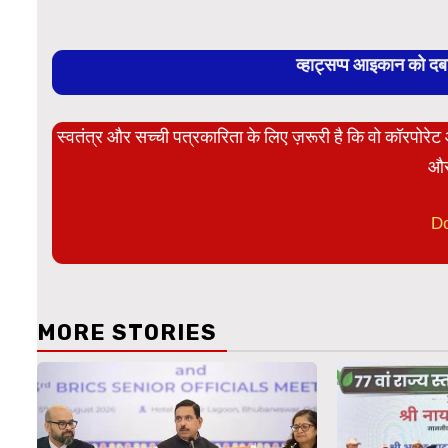
व्हाट्सप्प आइकान को द
स्वतंत्र और सच्ची पत्रकारिता के लिए ज़रूरी है कि वो कॉरपोर
और
D
MORE STORIES