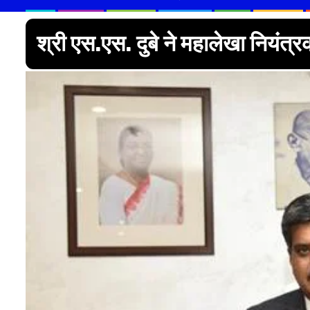
श्री एस.एस. दुबे ने महालेखा नियंत्र