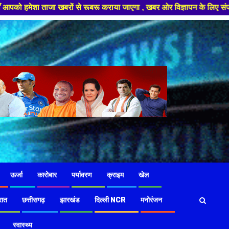
से रूबरू कराया जाएगा , खबर ओर विज्ञापन के लिए संपर्क करे +91 97826 56423 ,
ऊर्जा
कारोबार
पर्यावरण
क्राइम
खेल
रात
छत्तीसगढ़
झारखंड
दिल्ली NCR
मनोरंजन
स्वास्थ्य