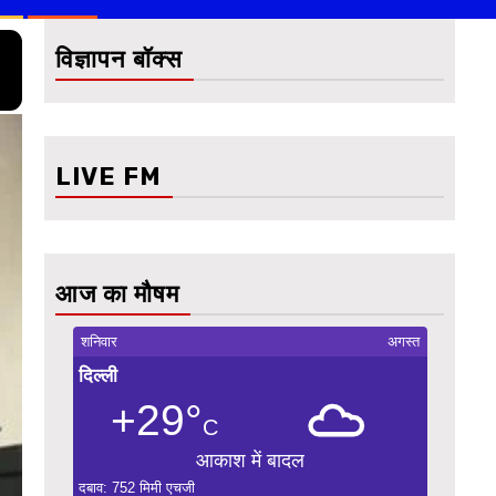
विज्ञापन बॉक्स
LIVE FM
आज का मौषम
शनिवार
अगस्त
दिल्ली
+29°
C
आकाश में बादल
दबाव: 752 मिमी एचजी