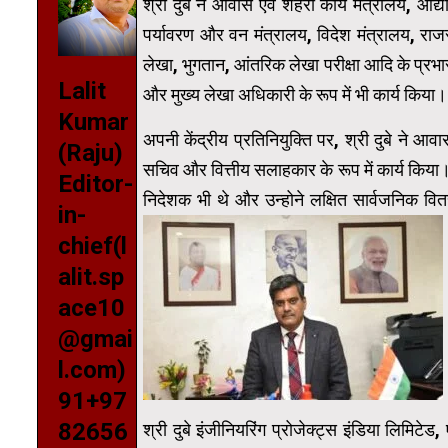
श्री दुबे ने आवास एवं शहरी कार्य मंत्रालय, औद्
पर्यावरण और वन मंत्रालय, विदेश मंत्रालय, राज
लेखा, भुगतान, आंतरिक लेखा परीक्षा आदि के प्रभारी क
Lalit
और मुख्य लेखा अधिकारी के रूप में भी कार्य किया।
Kumar
अपनी केंद्रीय प्रतिनियुक्ति पर, श्री दुबे ने आवास
(Raju)
सचिव और वित्तीय सलाहकार के रूप में कार्य किय
Editor-
निदेशक भी थे और उन्होने लक्षित सार्वजनिक वित
in-
chief(l
alit.sp
ace10
@gmai
l.com)
91+97
82656
श्री दुबे इंजीनियरिंग प्रोजेक्ट्स इंडिया लिमिटे