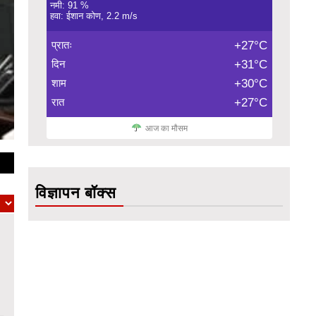
नमी: 91 %
हवा: ईशान कोण, 2.2 m/s
प्रातः
+27°C
दिन
+31°C
शाम
+30°C
रात
+27°C
आज का मौसम
विज्ञापन बॉक्स