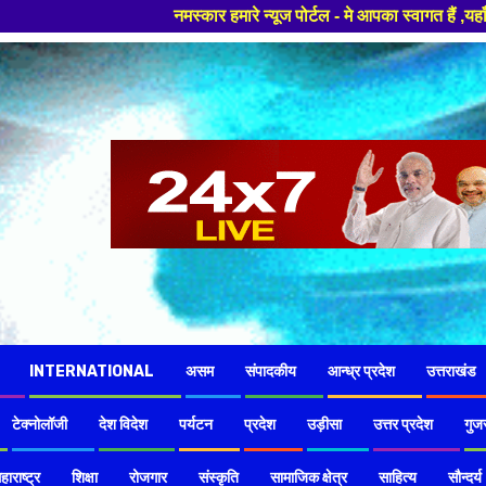
मस्कार हमारे न्यूज पोर्टल - मे आपका स्वागत हैं ,यहाँ आपको हमेशा ताजा खबरों 
INTERNATIONAL
असम
संपादकीय
आन्ध्र प्रदेश
उत्तराखंड
टेक्नोलॉजी
देश विदेश
पर्यटन
प्रदेश
उड़ीसा
उत्तर प्रदेश
गुज
हाराष्ट्र
शिक्षा
रोजगार
संस्कृति
सामाजिक क्षेत्र
साहित्य
सौन्दर्य