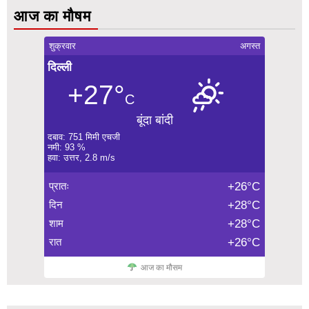
आज का मौषम
शुक्रवार
अगस्त
दिल्ली
+27°
C
बूंदा बांदी
दबाव: 751 मिमी एचजी
नमी: 93 %
हवा: उत्तर, 2.8 m/s
प्रातः
+26°C
दिन
+28°C
शाम
+28°C
रात
+26°C
आज का मौसम