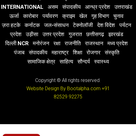
INTERNATIONAL
असम
संपादकीय
आन्ध्र प्रदेश
उत्तराखंड
ऊर्जा
कारोबार
पर्यावरण
क्राइम
खेल
गृह विभाग
चुनाव
ज़रा हटके
कर्नाटक
जल-संसाधन
टेक्नोलॉजी
देश विदेश
पर्यटन
प्रदेश
उड़ीसा
उत्तर प्रदेश
गुजरात
छत्तीसगढ़
झारखंड
दिल्ली NCR
मनोरंजन
रक्षा
राजनीति
राजस्थान
मध्य प्रदेश
पंजाब
संपादकीय
महाराष्ट्र
शिक्षा
रोजगार
संस्कृति
सामाजिक क्षेत्र
साहित्य
सौन्दर्य
स्वास्थ्य
Copyright © All rights reserved.
Website Design By Bootalpha.com
+91
82529 92275