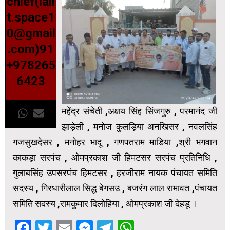
chief(lali
t.space1
0@gmail
.com)91
+978265
6423
महेंद्र संचेती ,अक्षय सिंह सिंजगुरु , परमानंद जी
झाड़ेली , मनोज कुलड़िया अनखिसर , नवलसिंह
गजसुखदेसर , मनोहर भादू , गणपतराम माडिया ,श्री भगवान
काकड़ा सरपंच , ओमप्रकाश जी हिमटसर सरपंच प्रतिनिधि ,
गुलाबसिंह उपसरपंच हिमटसर , हरजीराम नायक पंचायत समिति
सदस्य , गिरधारीलाल सिद्ध बेगसउ , बजरंग लाल रामावत ,पंचायत
समिति सदस्य ,रामकुमार दिलोहिया , ओमप्रकाश जी देहडू ।
Facebook
Twitter
Email
Messenger
Telegram
WhatsApp