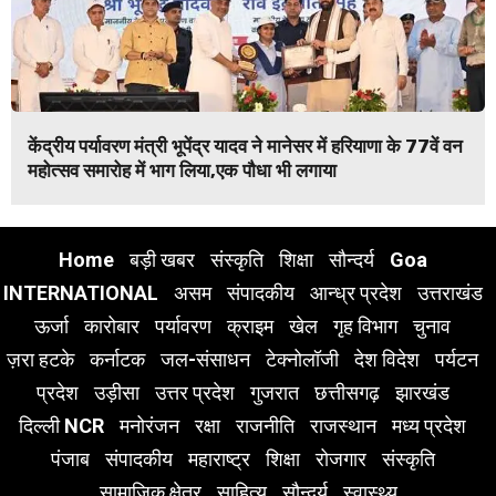
केंद्रीय पर्यावरण मंत्री भूपेंद्र यादव ने मानेसर में हरियाणा के 77वें वन
महोत्सव समारोह में भाग लिया,एक पौधा भी लगाया
Home
बड़ी खबर
संस्कृति
शिक्षा
सौन्दर्य
Goa
INTERNATIONAL
असम
संपादकीय
आन्ध्र प्रदेश
उत्तराखंड
ऊर्जा
कारोबार
पर्यावरण
क्राइम
खेल
गृह विभाग
चुनाव
ज़रा हटके
कर्नाटक
जल-संसाधन
टेक्नोलॉजी
देश विदेश
पर्यटन
प्रदेश
उड़ीसा
उत्तर प्रदेश
गुजरात
छत्तीसगढ़
झारखंड
दिल्ली NCR
मनोरंजन
रक्षा
राजनीति
राजस्थान
मध्य प्रदेश
पंजाब
संपादकीय
महाराष्ट्र
शिक्षा
रोजगार
संस्कृति
सामाजिक क्षेत्र
साहित्य
सौन्दर्य
स्वास्थ्य