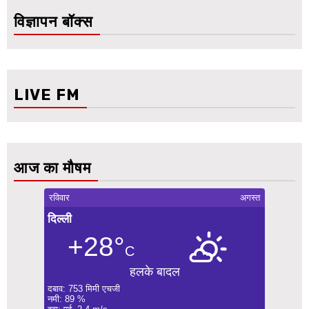
विज्ञापन बॉक्स
LIVE FM
आज का मौषम
रविवार
अगस्त
दिल्ली
+28°
C
हलके बादल
दबाव: 753 मिमी एचजी
नमी: 89 %