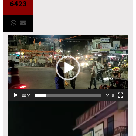
6423
00:00
00:18
Video
Player