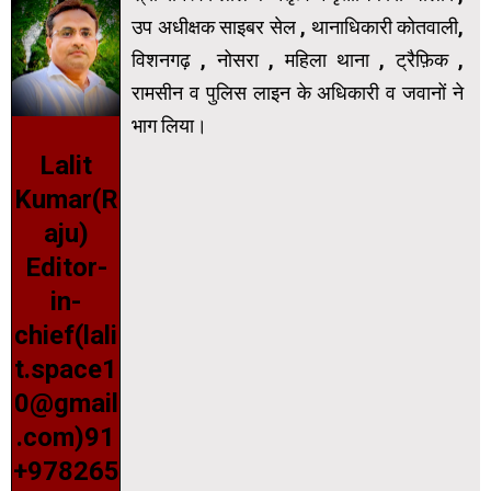
उप अधीक्षक साइबर सेल , थानाधिकारी कोतवाली,
विशनगढ़ , नोसरा , महिला थाना , ट्रैफ़िक ,
रामसीन व पुलिस लाइन के अधिकारी व जवानों ने
भाग लिया।
Lalit
Video
Kumar(R
Player
aju)
Editor-
in-
chief(lali
t.space1
0@gmail
.com)91
+978265