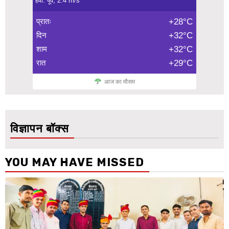
हवा: पूर्व, 2.4 m/s
प्रातः
+28°C
दिन
+32°C
शाम
+32°C
रात
+29°C
आज का मौसम
विज्ञापन बॉक्स
YOU MAY HAVE MISSED