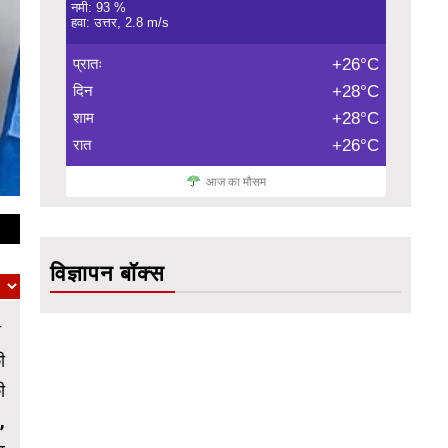
नमी: 93 %
हवा: उत्तर, 2.8 m/s
प्रातः
+26°C
दिन
+28°C
शाम
+28°C
रात
+26°C
आज का मौसम
विज्ञापन बॉक्स
ा
ी
ी
,