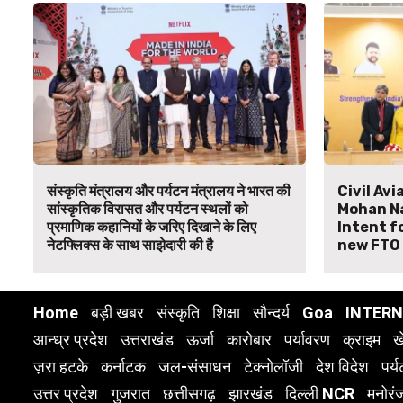
संस्कृति मंत्रालय और पर्यटन मंत्रालय ने भारत की
Civil Av
सांस्कृतिक विरासत और पर्यटन स्थलों को
Mohan Na
प्रमाणिक कहानियों के जरिए दिखाने के लिए
Intent f
नेटफ्लिक्स के साथ साझेदारी की है
new FTO 
Home
बड़ी खबर
संस्कृति
शिक्षा
सौन्दर्य
Goa
INTER
आन्ध्र प्रदेश
उत्तराखंड
ऊर्जा
कारोबार
पर्यावरण
क्राइम
ख
ज़रा हटके
कर्नाटक
जल-संसाधन
टेक्नोलॉजी
देश विदेश
पर्
उत्तर प्रदेश
गुजरात
छत्तीसगढ़
झारखंड
दिल्ली NCR
मनोरं