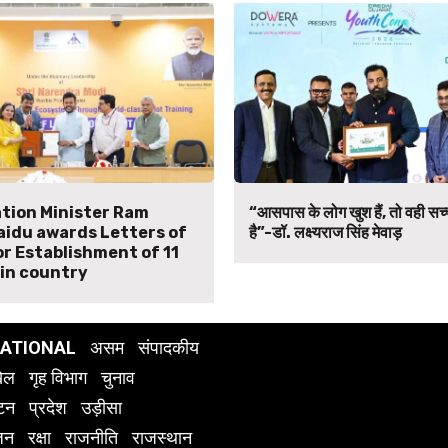
iation Minister Ram
“आसपास के लोग खुश हैं, तो वही सच्च
idu awards Letters of
है”-डॉ. लक्ष्यराज सिंह मेवाड़
or Establishment of 11
in country
NATIONAL
असम
संपादकीय
ेल
गृह विभाग
चुनाव
यटन
प्रदेश
उड़ीसा
जन
रक्षा
राजनीति
राजस्थान