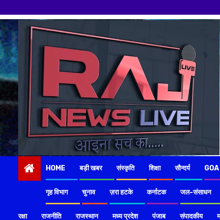
Skip
to
content
HOME
बड़ी खबर
संस्कृति
शिक्षा
सौन्दर्य
GOA
गृह विभाग
चुनाव
ज़रा हटके
कर्नाटक
जल-संसाधन
रक्षा
राजनीति
राजस्थान
मध्य प्रदेश
पंजाब
संपादकीय
म