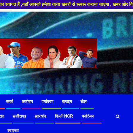
हमेशा ताजा खबरों से रूबरू कराया जाएगा , खबर ओर विज्ञापन के लिए संपर्क करे +
ऊर्जा
कारोबार
पर्यावरण
क्राइम
खेल
रात
छत्तीसगढ़
झारखंड
दिल्ली NCR
मनोरंजन
स्वास्थ्य