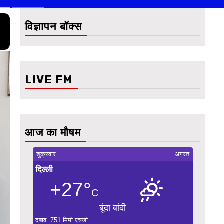
विज्ञापन बॉक्स
LIVE FM
आज का मौषम
शुक्रवार
अगस्त
दिल्ली
+27°
C
बूंदा बांदी
दबाव: 751 मिमी एचजी