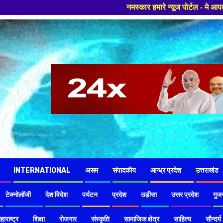
नमस्कार हमारे न्यूज पोर्टल - मे आपका स्वागत हैं ,यहाँ आपको 
INTERNATIONAL
असम
संपादकीय
आन्ध्र प्रदेश
उत्तराखंड
टेक्नोलॉजी
देश विदेश
पर्यटन
प्रदेश
उड़ीसा
उत्तर प्रदेश
गुज
हाराष्ट्र
शिक्षा
रोजगार
संस्कृति
सामाजिक क्षेत्र
साहित्य
सौन्दर्य