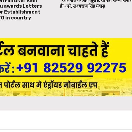
ion Minister Ram
“आसपास के लोग खुश हैं, तो वही सच्ची संपत्त
u awards Letters
है”-डॉ. लक्ष्यराज सिंह मेवाड़
or Establishment
TO in country