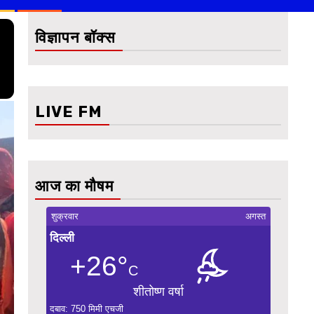
विज्ञापन बॉक्स
LIVE FM
आज का मौषम
शुक्रवार
अगस्त
दिल्ली
+26°
C
शीतोष्ण वर्षा
दबाव: 750 मिमी एचजी