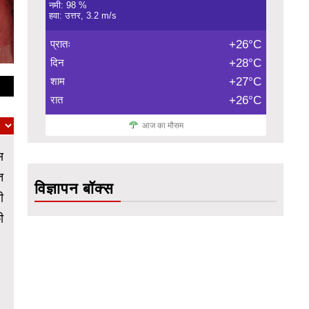
नमी: 98 %
हवा: उत्तर, 3.2 m/s
प्रातः
+26°C
दिन
+28°C
शाम
+27°C
रात
+26°C
आज का मौसम
स
त
विज्ञापन बॉक्स
ी
ी