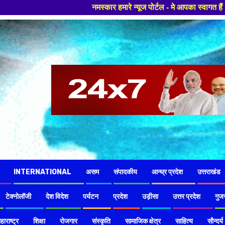
स्कार हमारे न्यूज पोर्टल - मे आपका स्वागत हैं ,यहाँ आपको हमेशा ताजा खबरों 
INTERNATIONAL
असम
संपादकीय
आन्ध्र प्रदेश
उत्तराखंड
टेक्नोलॉजी
देश विदेश
पर्यटन
प्रदेश
उड़ीसा
उत्तर प्रदेश
गुज
हाराष्ट्र
शिक्षा
रोजगार
संस्कृति
सामाजिक क्षेत्र
साहित्य
सौन्दर्य