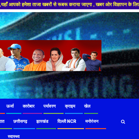
से रूबरू कराया जाएगा , खबर ओर विज्ञापन के लिए संपर्क करे +91 97826 56423 ,ह
ऊर्जा
कारोबार
पर्यावरण
क्राइम
खेल
रात
छत्तीसगढ़
झारखंड
दिल्ली NCR
मनोरंजन
स्वास्थ्य