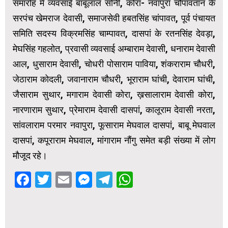
समारोह में व्यवसाई बाबूलाल सोनी, कोरा- नवापुरा चौपावतान के
सरपंच खेमराज देवासी, समाजसेवी हबतसिंह चांपावत, पूर्व पंचायत
समिति सदस्य विक्रमसिंह चाम्पावत, दासपां के रतनसिंह देवड़ा,
मेघसिंह गहलोत, प्रवासी व्यवसाई अम्बाराम देवासी, धनाराम देवासी
आल, धुसाराम देवासी, चोधरी पोसाराम पाविया, शंकराराम चौधरी,
जेठाराम कोदली, जवानाराम चौधरी, भूराराम घांची, देवाराम घांची,
जैसाराम सुथार, मगाराम देवासी कोरा, ख़सालाराम देवासी कोरा,
नारणाराम सुथार, प्रेमाराम देवासी दासपां, कालूराम देवासी नरता,
सांवलाराम परमार नवापुरा, फूसाराम मेघवाल दासपां, बाबू मेघवाल
दासपां, कपूराराम मेघवाल, मांगाराम नौंगु समेत बड़ी संख्या में लोग
मौजूद रहे।
Facebook
Twitter
Email
Messenger
Telegram
WhatsApp