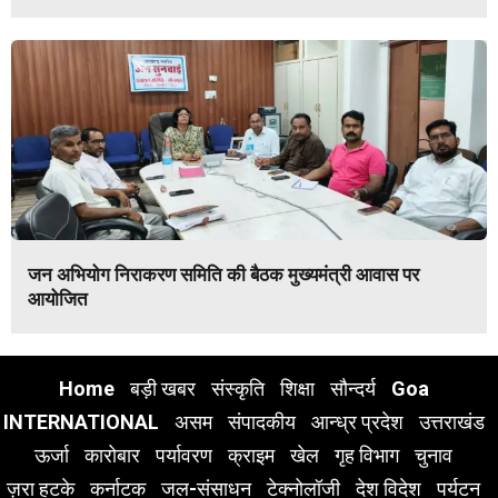
जन अभियोग निराकरण समिति की बैठक मुख्यमंत्री आवास पर
आयोजित
Home
बड़ी खबर
संस्कृति
शिक्षा
सौन्दर्य
Goa
INTERNATIONAL
असम
संपादकीय
आन्ध्र प्रदेश
उत्तराखंड
ऊर्जा
कारोबार
पर्यावरण
क्राइम
खेल
गृह विभाग
चुनाव
ज़रा हटके
कर्नाटक
जल-संसाधन
टेक्नोलॉजी
देश विदेश
पर्यटन