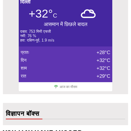
दिल्ली
+32°
C
आसमान में छिछले बादल
दबाव: 753 मिमी एचजी
नमी: 76 %
हवा: दक्षिण-पूर्व, 1.9 m/s
प्रातः
+28°C
दिन
+32°C
शाम
+32°C
रात
+29°C
आज का मौसम
विज्ञापन बॉक्स