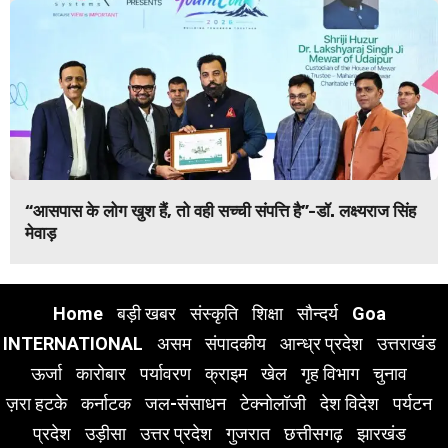
“आसपास के लोग खुश हैं, तो वही सच्ची संपत्ति है”-डॉ. लक्ष्यराज सिंह
मेवाड़
Home
बड़ी खबर
संस्कृति
शिक्षा
सौन्दर्य
Goa
INTERNATIONAL
असम
संपादकीय
आन्ध्र प्रदेश
उत्तराखंड
ऊर्जा
कारोबार
पर्यावरण
क्राइम
खेल
गृह विभाग
चुनाव
ज़रा हटके
कर्नाटक
जल-संसाधन
टेक्नोलॉजी
देश विदेश
पर्यटन
प्रदेश
उड़ीसा
उत्तर प्रदेश
गुजरात
छत्तीसगढ़
झारखंड