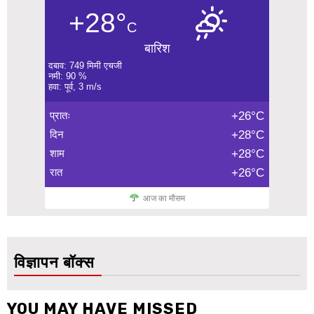
+28°
C
बारिश
दबाव: 749 मिमी एचजी
नमी: 90 %
हवा: पूर्व, 3 m/s
प्रातः
+26°C
दिन
+28°C
शाम
+28°C
रात
+26°C
आज का मौसम
विज्ञापन बॉक्स
YOU MAY HAVE MISSED