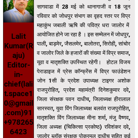
सागवाडा में 28 मई को थानागाजी व 18 जून
रविवार को जोधपुर संभाग का वृहद स्तर पर विप्र
महाकुंभ जबाली ऋषि की पवित्र धरा जालोर में
आयोजित होने जा रहा है । इस सम्मेलन में जोधपुर,
Lalit
पाली, बाड़मेर, जैसलमेर, बालोतरा, सिरोही, सांचोर
Kumar(R
व जालोर जिले के हजारों की संख्या में विप्र समाज,
aju)
यूवा व मातृशक्ति उपस्थित रहेगी। होटल विजय
Editor-
पेराडाइज में प्रेस कॉन्फ्रेंस में विप्र फाउंडेशन
in-
जोन 1सी के प्रदेश उपाध्यक्ष टाइगर अशोक
chief(lali
राजपुरोहित, प्रदेश महामंत्री दिनेशकुमार दवे,
t.space1
जिला संरक्षक पवन दाधीच, जिलाध्यक्ष हीरालाल
0@gmail
सारस्वत, युवा विंग जिलाध्यक्ष बलवंत राजपुरोहित,
.com)91
मातृशक्ति विंग जिलाध्यक्ष मीना शर्मा, मंजु वैष्णव,
+978265
जिला अध्यक्ष (चिकित्सा प्रकोष्ठ) रविशंकर दवे,
6423
जालोर ब्लॉक संरक्षक पोकरमल दाधीच सहित कई