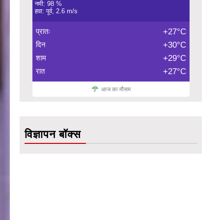
नमी: 98 %
हवा: पूर्व, 2.6 m/s
प्रातः
+27°C
दिन
+30°C
शाम
+29°C
रात
+27°C
आज का मौसम
विज्ञापन बॉक्स