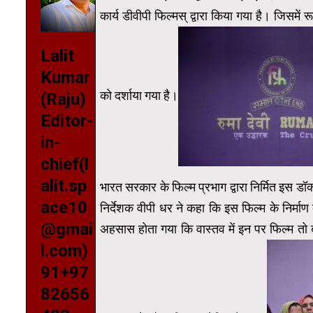
कार्य डीवीपी फिल्मस् द्वारा किया गया है। जिसमें र
Lalit
Kumar
को दर्शाया गया है।
(Raju)
Editor-
in-
chief(l
alit.sp
भारत सरकार के फिल्म प्रभाग द्वारा निर्मित इस डॉ
ace10
निर्देशक वीपी धर ने कहा कि इस फिल्म के निर्माण 
@gmai
अहसास होता गया कि वास्तव में इन पर फिल्म तो 
l.com)
91+97
82656