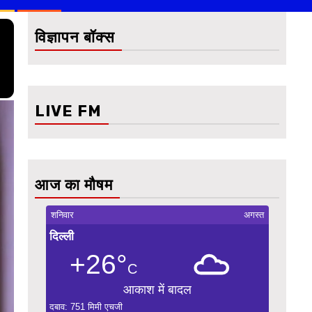
विज्ञापन बॉक्स
LIVE FM
आज का मौषम
शनिवार
अगस्त
दिल्ली
+26°
C
आकाश में बादल
दबाव: 751 मिमी एचजी