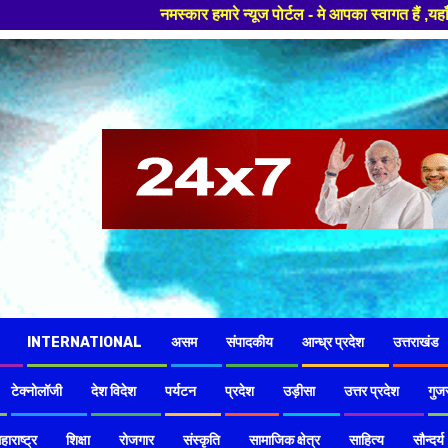
ार हमारे न्यूज पोर्टल - मे आपका स्वागत हैं ,यहाँ आपको हमेशा ताजा खबरों से र
INTERNATIONAL
असम
संपादकीय
आन्ध्र प्रदेश
उत्तराखंड
टेक्नोलॉजी
देश विदेश
पर्यटन
प्रदेश
उड़ीसा
उत्तर प्रदेश
गुज
हाराष्ट्र
शिक्षा
रोजगार
संस्कृति
सामाजिक क्षेत्र
साहित्य
सौन्दर्य