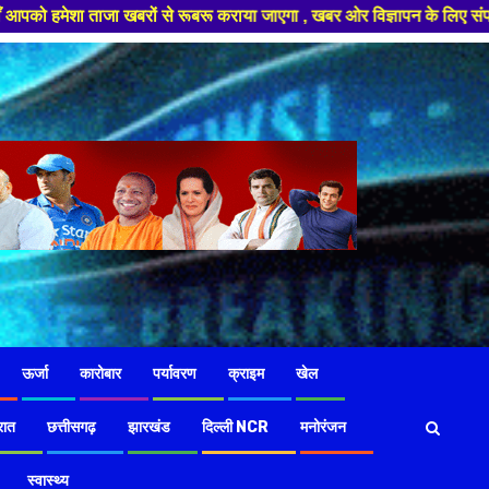
ूबरू कराया जाएगा , खबर ओर विज्ञापन के लिए संपर्क करे +91 97826 56423 ,हमारे
ऊर्जा
कारोबार
पर्यावरण
क्राइम
खेल
रात
छत्तीसगढ़
झारखंड
दिल्ली NCR
मनोरंजन
स्वास्थ्य