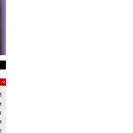
ी
ज
र
स
ण